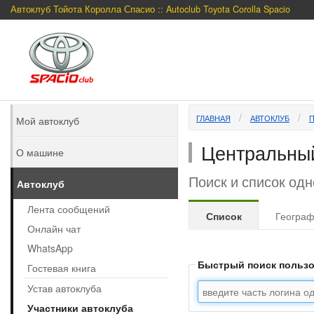
Автоклуб Тойота Королла Спасио :: Autoclub Toyota Corolla Spacio
ГЛАВНАЯ
АВТОКЛУБ
Мой автоклуб
Центральны
О машине
Поиск и список од
Автоклуб
Лента сообщений
Список
Геогра
Онлайн чат
WhatsApp
Быстрый поиск польз
Гостевая книга
Устав автоклуба
Участники автоклуба