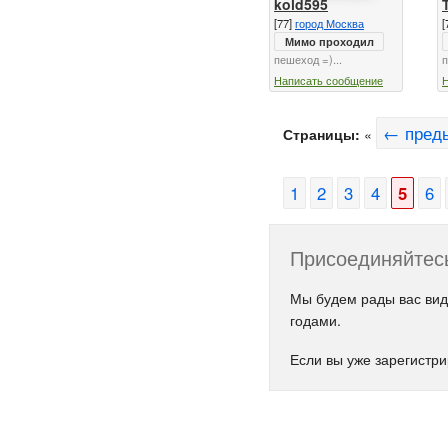
kold595
[77]
город Москва
[
Мимо проходил
пешеход =)...
п
Написать сообщение
← пред
Страницы:
«
1
2
3
4
5
6
Присоединяйтесь
Мы будем рады вас вид
годами.
Если вы уже зарегистр