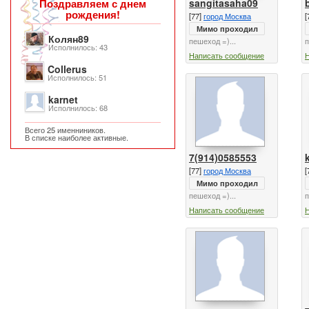
sangitasaha09
Поздравляем с днем
рождения!
[77]
город Москва
[
Мимо проходил
Колян89
пешеход =)...
п
Исполнилось: 43
Написать сообщение
Collerus
Исполнилось: 51
karnet
Исполнилось: 68
Всего 25 именниников.
В списке наиболее активные.
7(914)0585553
[77]
город Москва
[
Мимо проходил
пешеход =)...
п
Написать сообщение