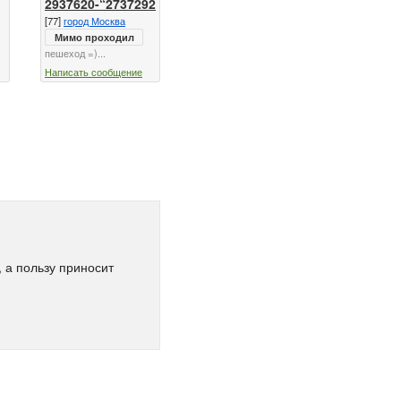
2937620-“2737292
[77]
город Москва
Мимо проходил
пешеход =)...
Написать сообщение
 а пользу приносит