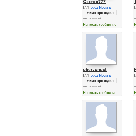
Сектор777
[77]
город Москва
[
Мимо проходил
пешеход =)...
п
Написать сообщение
chervonest
[77]
город Москва
[
Мимо проходил
пешеход =)...
п
Написать сообщение