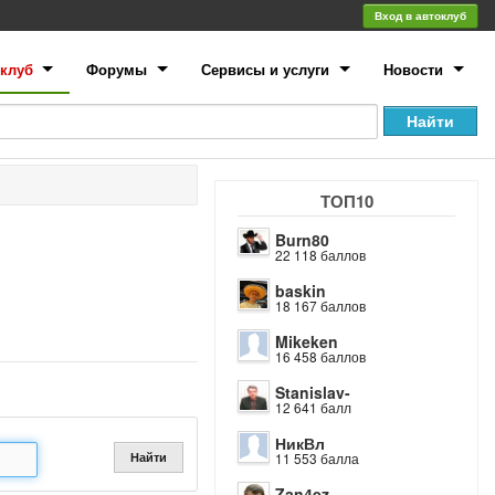
Вход в автоклуб
клуб
Форумы
Сервисы и услуги
Новости
ТОП10
Burn80
22 118 баллов
baskin
18 167 баллов
Mikeken
16 458 баллов
Stanislav-
12 641 балл
НикВл
Найти
11 553 балла
Zan4ez