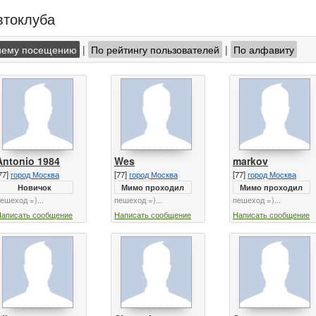
втоклуба
нему посещению
|
По рейтингу пользователей
|
По алфавиту
Antonio 1984
Wes
markov
77]
город Москва
[77]
город Москва
[77]
город Москва
Новичок
Мимо проходил
Мимо проходил
ешеход =)...
пешеход =)...
пешеход =)...
Написать сообщение
Написать сообщение
Написать сообщение