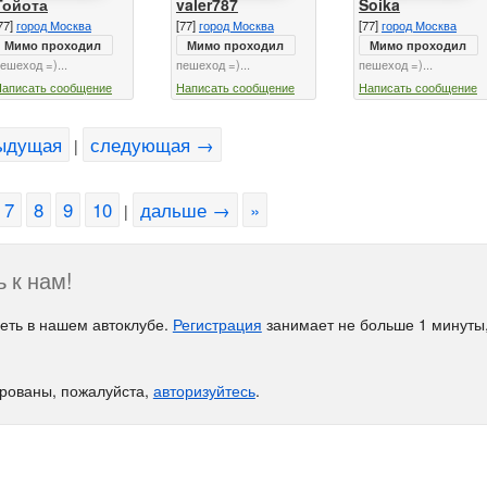
Тойота
valer787
Soika
77]
город Москва
[77]
город Москва
[77]
город Москва
Мимо проходил
Мимо проходил
Мимо проходил
ешеход =)...
пешеход =)...
пешеход =)...
Написать сообщение
Написать сообщение
Написать сообщение
ыдущая
следующая →
|
7
8
9
10
дальше →
»
|
 к нам!
еть в нашем автоклубе.
Регистрация
занимает не больше 1 минуты,
ированы, пожалуйста,
авторизуйтесь
.