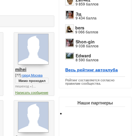
9 859 баллов
Эд
9 434 балла
bers
9 066 баллов
Shon-gin
9 038 баллов
Edward
8 590 баллов
mihei
Весь рейтинг автоклуба
[77]
город Москва
Рейтинг составляется согласно
Мимо проходил
правилам сообщества.
пешеход =)...
Написать сообщение
Наши партнеры