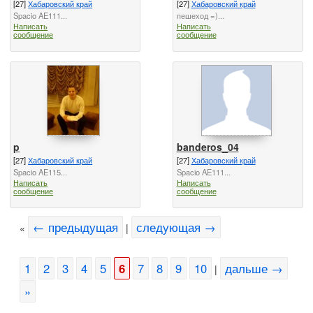
[27]
Хабаровский край
[27]
Хабаровский край
Spacio AE111...
пешеход =)...
Написать
Написать
сообщение
сообщение
p
banderos_04
[27]
Хабаровский край
[27]
Хабаровский край
Spacio AE115...
Spacio AE111...
Написать
Написать
сообщение
сообщение
← предыдущая
следующая →
«
|
1
2
3
4
5
6
7
8
9
10
дальше →
|
»