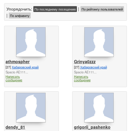
Упорядочить:
|
По последнему посещению
По рейтингу пользователей
|
По алфавиту
athmospher
Grinya0zzz
[27]
Хабаровский край
[27]
Хабаровский край
Spacio AE111...
Spacio AE111...
Написать
Написать
сообщение
сообщение
dendy_81
grigorii_pashenko