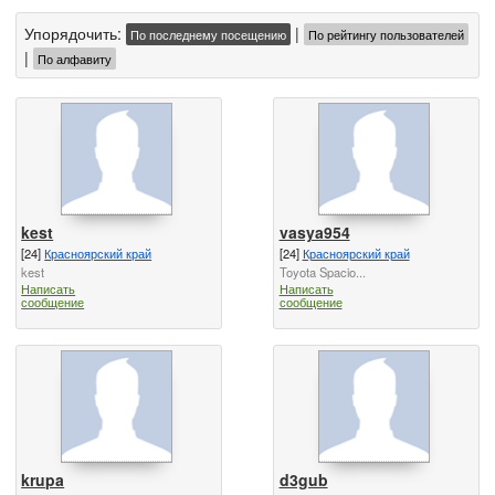
Упорядочить:
|
По последнему посещению
По рейтингу пользователей
|
По алфавиту
kest
vasya954
[24]
Красноярский край
[24]
Красноярский край
kest
Toyota Spacio...
Написать
Написать
сообщение
сообщение
krupa
d3gub