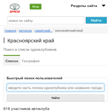
Разделы сайта
Вход
О машине
ГЛАВНАЯ
АВТОКЛУБ
СИБИРСКИЙ...
КРАСНОЯРСКИЙ КРАЙ
Автоклуб
Красноярский край
Форумы
Поиск и список одноклубников
Сервисы и услуги
Список
География
Новости
Быстрый поиск пользователей
Найти
616 участников автоклуба