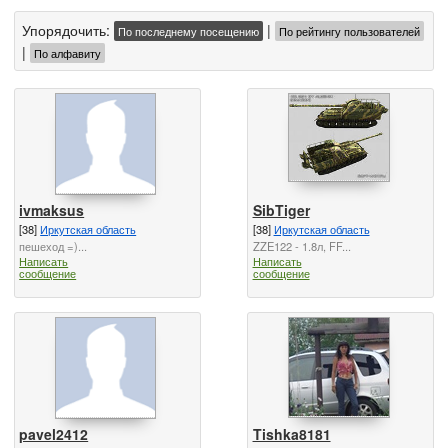
Упорядочить:
|
По последнему посещению
По рейтингу пользователей
|
По алфавиту
ivmaksus
SibTiger
[38]
Иркутская область
[38]
Иркутская область
пешеход =)...
ZZE122 - 1.8л, FF...
Написать
Написать
сообщение
сообщение
pavel2412
Tishka8181