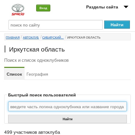
Разделы сайта
Вход
О машине
ГЛАВНАЯ
АВТОКЛУБ
СИБИРСКИЙ...
ИРКУТСКАЯ ОБЛАСТЬ
Автоклуб
Иркутская область
Форумы
Поиск и список одноклубников
Сервисы и услуги
Список
География
Новости
Быстрый поиск пользователей
Найти
499 участников автоклуба