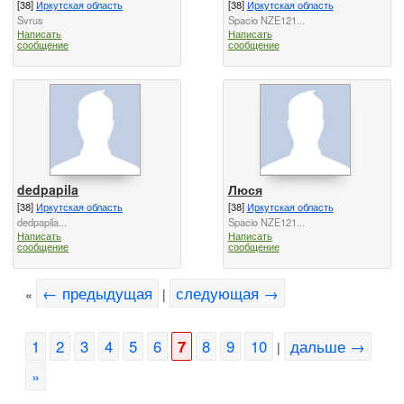
[38]
Иркутская область
[38]
Иркутская область
Svrus
Spacio NZE121...
Написать
Написать
сообщение
сообщение
dedpapila
Люся
[38]
Иркутская область
[38]
Иркутская область
dedpapila...
Spacio NZE121...
Написать
Написать
сообщение
сообщение
← предыдущая
следующая →
«
|
1
2
3
4
5
6
7
8
9
10
дальше →
|
»