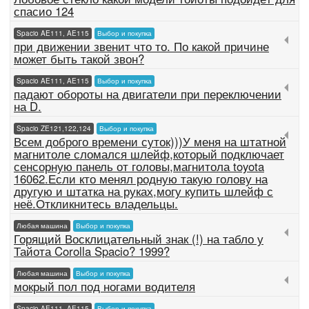
спасио 124
Spacio AE111, AE115
Выбор и покупка
при движении звенит что то. По какой причине
может быть такой звон?
Spacio AE111, AE115
Выбор и покупка
падают обороты на двигатели при переключении
на D.
Spacio ZE121,122,124
Выбор и покупка
Всем доброго времени суток)))У меня на штатной
магнитоле сломался шлейф,который подключает
сенсорную панель от головы,магнитола toyota
16062.Если кто менял родную такую голову на
другую и штатка на руках,могу купить шлейф с
неё.Откликнитесь владельцы.
Любая машина
Выбор и покупка
Горящий Восклицательный знак (!) на табло у
Тайота Corolla Spacio? 1999?
Любая машина
Выбор и покупка
мокрый пол под ногами водителя
Spacio AE111, AE115
Выбор и покупка