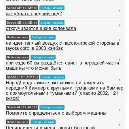
Spacio AE111, AE115
Выбор и покупка
как убрать средний ряд?
Spacio AE111, AE115
Выбор и покупка
откручивается шкив коленвала
Любая машина
Выбор и покупка
не идет теплый воздух с пассажирской стороны в
tayota corolla 2003 хэчбэк
Любая машина
Выбор и покупка
при езде 60 км раздаётся свист в передней части
машины что может быть
Spacio ZE121,122,124
Выбор и покупка
Народ! подскажите пжт можно ли заменить
передний бампер с круглыми туманками на бампер
с прямоугольными туманками? (спасио 2002, 121
кузов)
Spacio AE111, AE115
Выбор и покупка
Помогите определиться с выбором машины
Любая машина
Выбор и покупка
Периодически у меня глючит бортовой