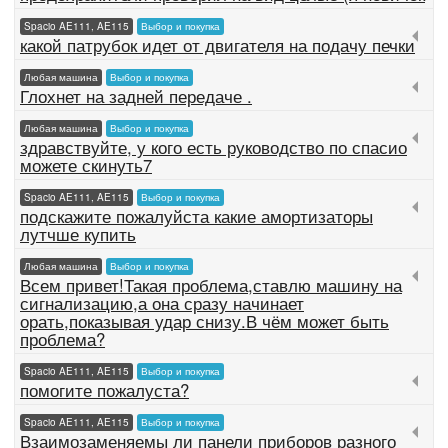
Spacio AE111, AE115
Выбор и покупка
какой патрубок идет от двигателя на подачу печки
Любая машина
Выбор и покупка
Глохнет на задней передаче .
Любая машина
Выбор и покупка
здравствуйте, у кого есть руководство по спасио
можете скинуть7
Spacio AE111, AE115
Выбор и покупка
подскажите пожалуйста какие амортизаторы
лутчше купить
Любая машина
Выбор и покупка
Всем привет!Такая проблема,ставлю машину на
сигнализацию,а она сразу начинает
орать,показывая удар снизу.В чём может быть
проблема?
Spacio AE111, AE115
Выбор и покупка
помогите пожалуста?
Spacio AE111, AE115
Выбор и покупка
Взаимозаменяемы ли панели приборов разного