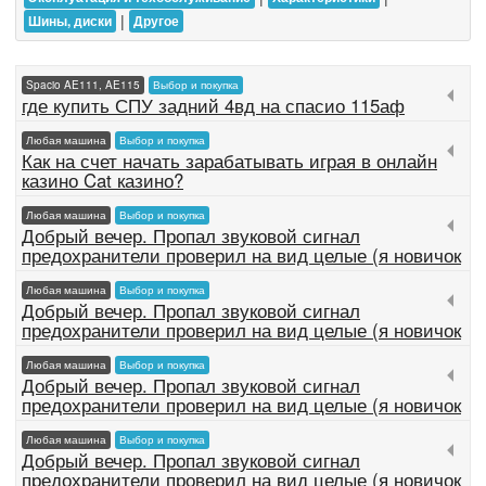
|
Шины, диски
Другое
Spacio AE111, AE115
Выбор и покупка
где купить СПУ задний 4вд на спасио 115аф
Любая машина
Выбор и покупка
Как на счет начать зарабатывать играя в онлайн
казино Cat казино?
Любая машина
Выбор и покупка
Добрый вечер. Пропал звуковой сигнал
предохранители проверил на вид целые (я новичок
Любая машина
Выбор и покупка
Добрый вечер. Пропал звуковой сигнал
предохранители проверил на вид целые (я новичок
Любая машина
Выбор и покупка
Добрый вечер. Пропал звуковой сигнал
предохранители проверил на вид целые (я новичок
Любая машина
Выбор и покупка
Добрый вечер. Пропал звуковой сигнал
предохранители проверил на вид целые (я новичок