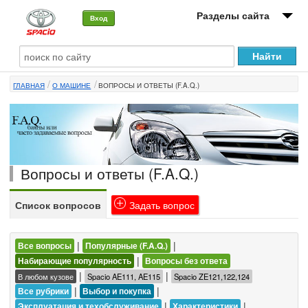
Разделы сайта
Вход
О машине
ГЛАВНАЯ
О МАШИНЕ
ВОПРОСЫ И ОТВЕТЫ (F.A.Q.)
Автоклуб
Форумы
Сервисы и услуги
Вопросы и ответы (F.A.Q.)
Новости
Список вопросов
Задать вопрос
|
|
Все вопросы
Популярные (F.A.Q.)
|
Набирающие популярность
Вопросы без ответа
|
|
В любом кузове
Spacio AE111, AE115
Spacio ZE121,122,124
|
|
Все рубрики
Выбор и покупка
|
|
Эксплуатация и техобслуживание
Характеристики