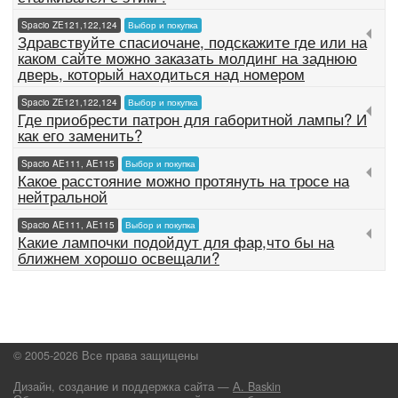
Spacio ZE121,122,124
Выбор и покупка
Здравствуйте спасиочане, подскажите где или на
каком сайте можно заказать молдинг на заднюю
дверь, который находиться над номером
Spacio ZE121,122,124
Выбор и покупка
Где приобрести патрон для габоритной лампы? И
как его заменить?
Spacio AE111, AE115
Выбор и покупка
Какое расстояние можно протянуть на тросе на
нейтральной
Spacio AE111, AE115
Выбор и покупка
Какие лампочки подойдут для фар,что бы на
ближнем хорошо освещали?
© 2005-2026 Все права защищены
Дизайн, создание и поддержка сайта —
А. Baskin