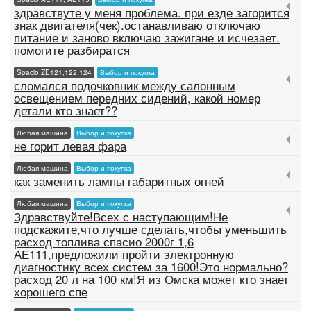
здравствуте у меня проблема. при езде загорится
знак двигателя(чек).останавливаю отключаю
питание и заново включаю зажигане и исчезает.
помогите разбиратся
Spacio ZE121,122,124
Выбор и покупка
сломался подочковник между салонным
освещением передних сидений, какой номер
детали кто знает??
Любая машина
Выбор и покупка
не горит левая фара
Любая машина
Выбор и покупка
как заменить лампы габаритных огней
Любая машина
Выбор и покупка
Здравствуйте!Всех с наступающим!Не
подскажите,что лучше сделать,чтобы уменьшить
расход топлива спасио 2000г 1,6
АЕ111,предложили пройти электронную
диагностику всех систем за 1600!Это нормально?
расход 20 л на 100 км!Я из Омска может кто знает
хорошего спе