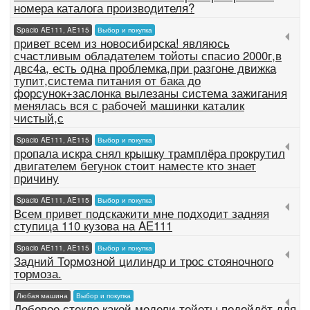
номера каталога производителя?
Spacio AE111, AE115
Выбор и покупка
привет всем из новосибирска! являюсь
счастливым обладателем тойоты спасио 2000г,в
двс4а, есть одна проблемка,при разгоне движка
тупит,система питания от бака до
форсунок+заслонка вылезаны система зажигания
менялась вся с рабочей машинки каталик
чистый,с
Spacio AE111, AE115
Выбор и покупка
пропала искра снял крышку трамплёра прокрутил
двигателем бегунок стоит наместе кто знает
причину
Spacio AE111, AE115
Выбор и покупка
Всем привет подскажити мне подходит задняя
ступица 110 кузова на AE111
Spacio AE111, AE115
Выбор и покупка
Задний Тормозной цилиндр и трос стояночного
тормоза.
Любая машина
Выбор и покупка
Лобовое стекло какой модели тойоты подойдёт для