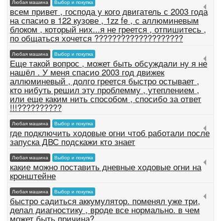
Любая машина
Выбор и покупка
всем привет , господа у кого двигатель с 2003 года
на спасио в 122 кузове , 1zz fe , с аллюминевым
блоком , который них...я не греется , отпишитесь ,
по общаться хочется ????????????????????
Любая машина
Выбор и покупка
Еще такой вопрос , может быть обсуждали ну я не
нашёл . У меня спасио 2003 год движек
аллюминевый , долго греется быстро остывает ,
кто нибуть решил эту проблемму , утеплением ,
или еще каким нить способом , спосибо за ответ
!!!??????????
Любая машина
Выбор и покупка
где подключить ходовые огни чтоб работали после
запуска ДВС подскажи кто знает
Любая машина
Выбор и покупка
какие можно поставить дневные ходовые огни на
кронштейне
Любая машина
Выбор и покупка
быстро садиться аккумулятор. поменял уже три,
делал диагностику , вроде все нормально. в чем
может быть причина?