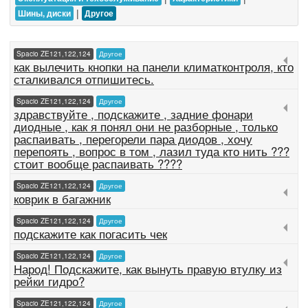
|
Шины, диски
Другое
Spacio ZE121,122,124
Другое
как вылечить кнопки на панели климатконтроля, кто
сталкивался отпишитесь.
Spacio ZE121,122,124
Другое
здравствуйте , подскажите , задние фонари
диодные , как я понял они не разборные , только
распаивать , перегорели пара диодов , хочу
перепоять , вопрос в том , лазил туда кто нить ???
стоит вообще распаивать ????
Spacio ZE121,122,124
Другое
коврик в багажник
Spacio ZE121,122,124
Другое
подскажите как погасить чек
Spacio ZE121,122,124
Другое
Народ! Подскажите, как вынуть правую втулку из
рейки гидро?
Spacio ZE121,122,124
Другое