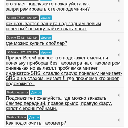
кто знает подскажите пожалуйста как
запраграмировать стеклоподемники?
Spacio ZE121,122,124
Другое
как называется защита над задним левым
колесом? не могу найти в каталогах
Spacio ZE121,122,124
Другое
где можно купить спойлер?
Spacio ZE121,122,124
Другое
Привет Всем! вопрос кто подскажет сменил я
понельку приборав без тахометра на с тахометром
синенькая но вылезлл проблемка мигает
индикатор-SRS. ставлю старую понельку немигает-
SRS.а на стахом. мигает!!! где проблема кто знает
подскожите .
Любая машина
Другое
Подскажите пожалуйста, где можно заказать
бампер передний, правое крыло, правую фару,
капот с кронштейнами.
Любая Spacio
Другое
Как подключить тахометр?