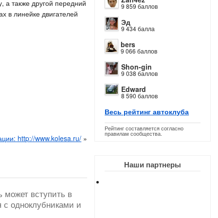
, а также другой передний
9 859 баллов
ах в линейке двигателей
Эд
9 434 балла
bers
9 066 баллов
Shon-gin
9 038 баллов
Edward
8 590 баллов
Весь рейтинг автоклуба
Рейтинг составляется согласно
правилам сообщества.
ии: http://www.kolesa.ru/
»
Наши партнеры
ь может вступить в
я с одноклубниками и