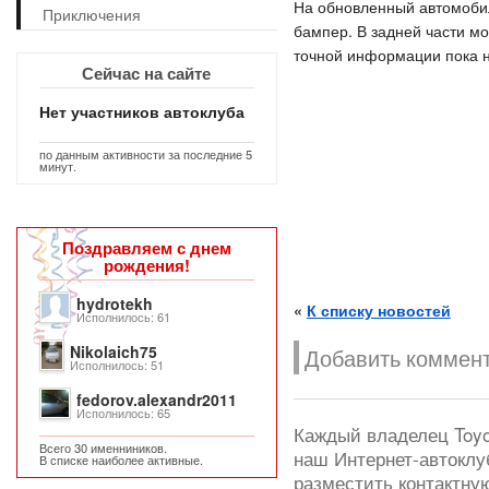
На обновленный автомобил
Приключения
бампер. В задней части м
точной информации пока 
Сейчас на сайте
Нет участников автоклуба
по данным активности за последние 5
минут.
Поздравляем с днем
рождения!
hydrotekh
«
К списку новостей
Исполнилось: 61
Nikolaich75
Добавить коммент
Исполнилось: 51
fedorov.alexandr2011
Исполнилось: 65
Каждый владелец Toyot
Всего 30 именниников.
наш Интернет-автоклу
В списке наиболее активные.
разместить контактну