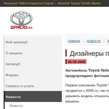
Автоклуб Тойота Королла Спасио :: Autoclub Toyota Corolla Spacio
ГЛАВНАЯ
НОВОСТИ
Д
Мой автоклуб
Дизайнеры п
О машине
26.09.2008
Автоклуб
Автомобиль Toyota Yaris
Форумы
предупреждают фотошпи
Первое поколение Toyota 
Сервисы и услуги
продается с 2005-го, так
укрывать модель специал
Новости
машины.
Новости