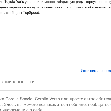
ь Toyota Yaris установили менее габаритную радиаторную решетку
одели перемены коснулись лишь блока фар. О каких-либо новшеств
нет, сообщает TopSpeed.
Источник информац
арий к новости
a Corolla Spacio, Corolla Verso или просто автолюбител
б. Здесь вы можете познакомиться поближе, пообщатьс
ю информацию о себе.