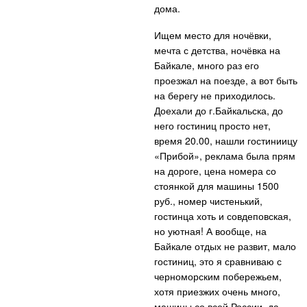
дома.
Ищем место для ночёвки,
мечта с детства, ночёвка на
Байкале, много раз его
проезжал на поезде, а вот быть
на берегу не приходилось.
Доехали до г.Байкальска, до
него гостиниц просто нет,
время 20.00, нашли гостиниицу
«Прибой», реклама была прям
на дороге, цена номера со
стоянкой для машины 1500
руб., номер чистенький,
гостинца хоть и совдеповская,
но уютная! А вообще, на
Байкале отдых не развит, мало
гостиниц, это я сравниваю с
черноморским побережьем,
хотя приезжих очень много,
машины со всей России, да