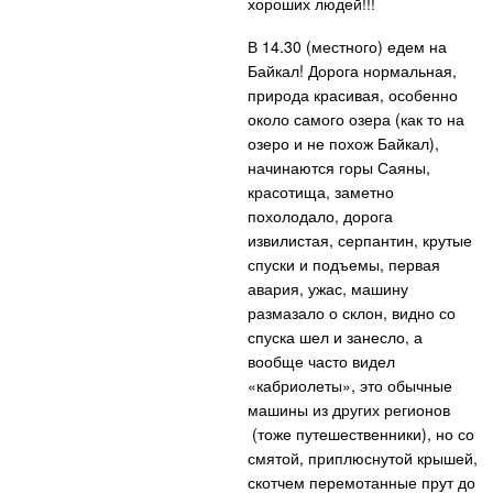
хороших людей!!!
В 14.30 (местного) едем на
Байкал! Дорога нормальная,
природа красивая, особенно
около самого озера (как то на
озеро и не похож Байкал),
начинаются горы Саяны,
красотища, заметно
похолодало, дорога
извилистая, серпантин, крутые
спуски и подъемы, первая
авария, ужас, машину
размазало о склон, видно со
спуска шел и занесло, а
вообще часто видел
«кабриолеты», это обычные
машины из других регионов
(тоже путешественники), но со
смятой, приплюснутой крышей,
скотчем перемотанные прут до