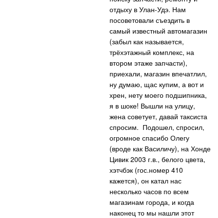
отдыху в Улан-Удэ. Нам
посоветовали съездить в
самый известный автомагазин
(забыл как называется,
трёхэтажный комплекс, на
втором этаже запчасти),
приехали, магазин впечатлил,
ну думаю, щас купим, а
вот и
хрен, нету моего подшипника,
я в шоке! Вышли на улицу,
жена советует, давай таксиста
спросим. Подошел, спросил,
огромное спасибо Олегу
(вроде как Василичу), на Хонде
Цивик 2003 г.в., белого цвета,
хэтчбэк (гос.номер 410
кажется), он катал нас
несколько часов по всем
магазинам города, и когда
наконец то мы нашли этот