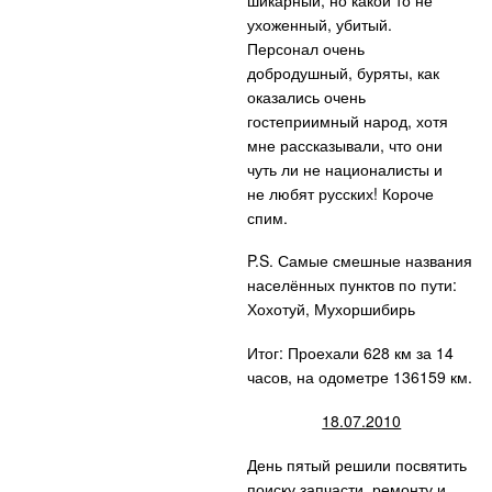
шикарный, но какой то не
ухоженный, убитый.
Персонал очень
добродушный, буряты, как
оказались очень
гостеприимный народ, хотя
мне рассказывали, что они
чуть ли не националисты и
не любят русских! Короче
спим.
P.S.
Самые смешные названия
населённых пунктов по пути:
Хохотуй, Мухоршибирь
Итог: Проехали 628 км за 14
часов, на одометре 136159 км.
18.07.2010
День пятый решили посвятить
поиску запчасти, ремонту и