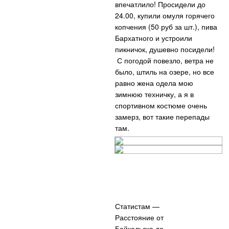
впечатлило! Просидели до
24.00, купили омуля горячего
копчения (50 руб за шт.), пива
Бархатного и устроили
пикничок, душевно посидели!
С погодой повезло, ветра не
было, штиль на озере, но все
равно жена одела мою
зимнюю техничку, а я в
спортивном костюме очень
замерз, вот такие перепады
там.
Статистам —
Расстояние от
Байкальска до