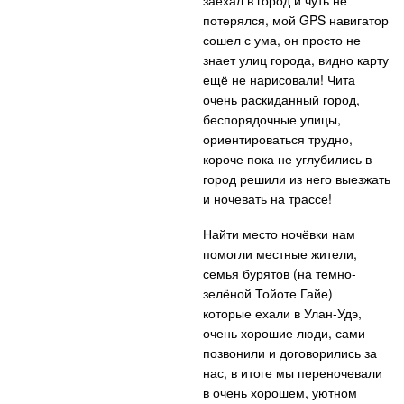
заехал в город и чуть не
потерялся, мой GPS навигатор
сошел с ума, он просто не
знает улиц города, видно карту
ещё не нарисовали! Чита
очень раскиданный город,
беспорядочные улицы,
ориентироваться трудно,
короче пока не углубились в
город решили из него выезжать
и ночевать на трассе!
Найти место ночёвки нам
помогли местные жители,
семья бурятов (на темно-
зелёной Тойоте Гайе)
которые ехали в Улан-Удэ,
очень хорошие люди, сами
позвонили и договорились за
нас, в итоге мы переночевали
в очень хорошем, уютном