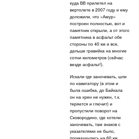
куда ВВ прилетел на
вертолете в 2007 году и ему
доложили, что «Амур»
построен полностью, вот и
памятник открыли, а от этого
памятника в асфальт обе
стороны по 40 км и все,
дальше гравийка на многие
сотни километров (сейчас
везде асфальт!).
Искали где заночевать, шли
по навигатору (в этом и
была ошибка, до Байкала
он на хрен не нужен, т.к.
теряется и глючит) и
пропустили поворот на
Сковородино, где хотели
заночевать, там знаков с
указателями не было,
промахнулись на 60 км ,