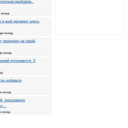
 полным разбором..
 назад
 я ещё изложил здесь
да назад
т проездил на такой,
да назад
енний отличаются. У
ад
ток добавьте
а назад
й, подскажите
л...
а назад