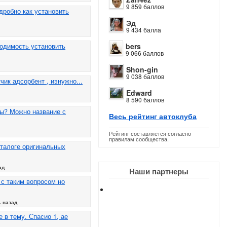
9 859 баллов
дробно как установить
Эд
9 434 балла
bers
одимость установить
9 066 баллов
Shon-gin
9 038 баллов
чик адсорбент , иэнужно...
Edward
8 590 баллов
ны? Можно название с
Весь рейтинг автоклуба
Рейтинг составляется согласно
правилам сообщества.
аталоге оригинальных
ад
Наши партнеры
 с таким вопросом но
. назад
 в тему. Спасио 1, ае