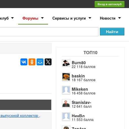
Вход в автоклуб
клуб
Форумы
Сервисы и услуги
Новости
ТОП10
Burn80
22 118 баллов
baskin
18 167 баллов
Mikeken
16 458 баллов
Stanislav-
12 641 балл
НикВл
 выпускной коллектор ,
11 553 балла
Zan4ez