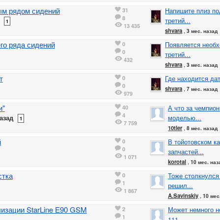
ым рядом сидений
31
Напишите плиз по
8
третий...
1
13 435
shvara
,
3 мес. назад
его ряда сидений
0
Появляется необх
0
третий...
432
shvara
,
3 мес. назад
т
0
Где находится дат
0
shvara
,
7 мес. назад
979
и"
40
А что за чемпио
4
азад
моделью...
1
7 759
10tler
,
8 мес. назад
й
0
В тойотовском к
0
запчастей...
1 071
korotal
,
10 мес. наз
стка
0
Тоже столкнулся
1
решил...
1 867
A.Savinskiy
,
10 мес
лизации StarLine E90 GSM
2
Может немного не
1
111...