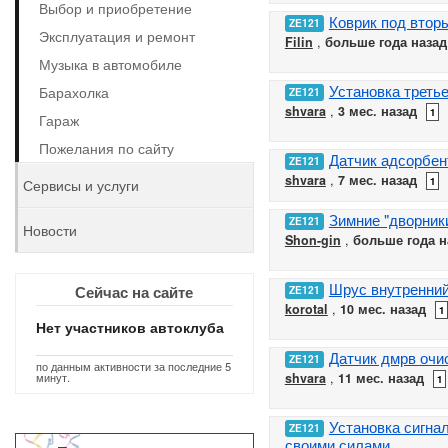
Выбор и приобретение
Коврик под втор
ZE121
Эксплуатация и ремонт
Filin
,
больше года назад
Музыка в автомобиле
Установка треть
Барахолка
ZE121
shvara
,
3 мес. назад
1
Гараж
Пожелания по сайту
Датчик адсорбен
ZE121
shvara
,
7 мес. назад
1
Сервисы и услуги
Зимние "дворник
ZE121
Новости
Shon-gin
,
больше года н
Шрус внутренни
Сейчас на сайте
ZE121
korotal
,
10 мес. назад
1
Нет участников автоклуба
Датчик дмрв очи
ZE121
по данным активности за последние 5
shvara
,
11 мес. назад
минут.
1
Установка сигна
ZE121
своими силами