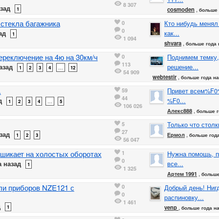
8 307
зад
1
cosmoden
,
больше 
 стекла багажника
0
Кто нибудь менял
0
ад
как...
1
1 094
shvara
,
больше года 
ереключение на 4ю на 30км/ч
0
Поднимем темку,
113
азад
решение...
1
2
3
4
…
12
54 909
webtestir
,
больше года н
.
59
Привет всем%F0
44
д
%F0...
1
2
3
4
…
5
106 026
Алекс888
,
больше г
5
Только что столк
27
зад
Ермол
,
1
2
3
больше год
56 047
шикает на холостых оборотах
1
Нужна помощь, п
0
 назад
все...
1
1 325
Артем 1991
,
больше
ли приборов NZE121 с
0
Добрый день! Нигд
0
распиновку...
1 461
д
1
venp
,
больше года н