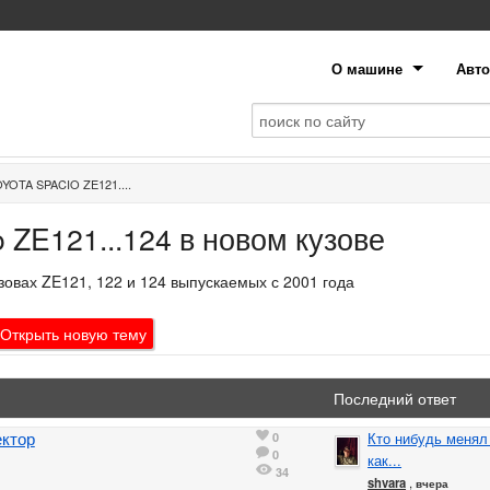
О машине
Авто
YOTA SPACIO ZE121....
o ZE121...124 в новом кузове
зовах ZE121, 122 и 124 выпускаемых с 2001 года
Открыть
новую
тему
Последний ответ
ектор
0
Кто нибудь менял
0
как...
34
shvara
,
вчера