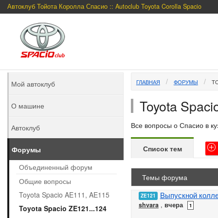
Автоклуб Тойота Королла Спасио :: Autoclub Toyota Corolla Spacio
ГЛАВНАЯ
ФОРУМЫ
TO
Мой автоклуб
Toyota Spaci
О машине
Все вопросы о Спасио в ку
Автоклуб
Список тем
Форумы
Объединенный форум
Темы форума
Общие вопросы
Toyota Spacio AE111, AE115
Выпускной колл
ZE121
shvara
,
вчера
1
Toyota Spacio ZE121...124