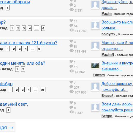
сокие обороты
0
Здравствуйте., с
2
ад
делаю...
1
2 331
Maxim
,
больше года
ор?
14
Вообще-то мысли
54
азад
больше...
1
2
3
4
…
6
111 789
boldyrev
,
больше го
авить в спасик 121-й кузов?
3
Можно , сам 5 ле
51
ад
отразится...
1
2
3
4
…
6
111 499
MaximN
,
больше го
один менять или оба?
1
Внешний и внутр
16
 назад
внешнего...
1
2
47 262
Edward
,
больше года наз
atsApp
7
Доброе время су
207
зад
пожалуйста!...
1
2
3
4
…
21
807 955
Елисей
,
больше год
дальний свет,
0
Всем день добры
0
ад
пожалуйста,реши
1
1 337
Serg81
,
больше год
щая →