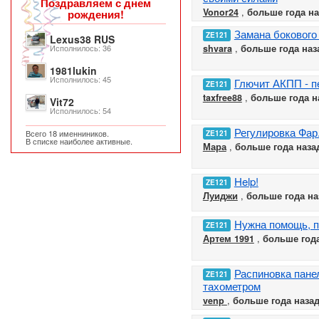
Поздравляем с днем
Vonor24
,
больше года на
рождения!
Замана бокового
ZE121
Lexus38 RUS
shvara
,
больше года наз
Исполнилось: 36
1981lukin
Исполнилось: 45
Глючит АКПП - п
ZE121
taxfree88
,
больше года н
Vit72
Исполнилось: 54
Регулировка Фар
Всего 18 именниников.
ZE121
В списке наиболее активные.
Мара
,
больше года наза
Help!
ZE121
Луиджи
,
больше года на
Нужна помощь, п
ZE121
Артем 1991
,
больше года
Распиновка пане
ZE121
тахометром
venp
,
больше года наза