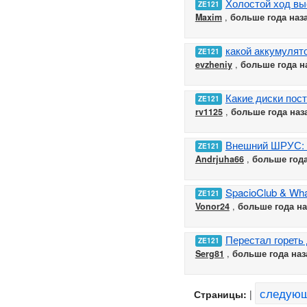
Холостой ход вы
ZE121
Maxim
,
больше года наз
какой аккумулят
ZE121
evzheniy
,
больше года н
Какие диски пост
ZE121
rv1125
,
больше года наз
Внешний ШРУС: 
ZE121
Andrjuha66
,
больше года
SpacioClub & Wh
ZE121
Vonor24
,
больше года на
Перестал гореть 
ZE121
Serg81
,
больше года наз
следую
Страницы:
|