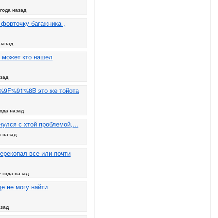
года назад
 форточку багажника ,
назад
 может кто нашел
азад
%9F%91%8B это же тойота
ода назад
нулся с хтой проблемой,...
а назад
ерекопал все или почти
 года назад
е не могу найти
азад