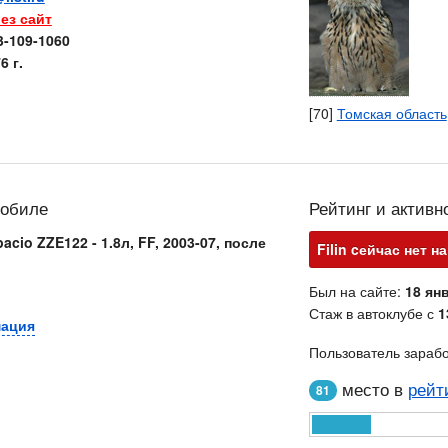
ез сайт
3-109-1060
6 г.
[70]
Томская область
мобиле
Рейтинг и активн
pacio ZZE122 - 1.8л, FF, 2003-07, после
Filin cейчас нет н
Был на сайте:
18 янв
Стаж в автоклубе с
1
мация
Пользователь зараб
место в
рейт
81