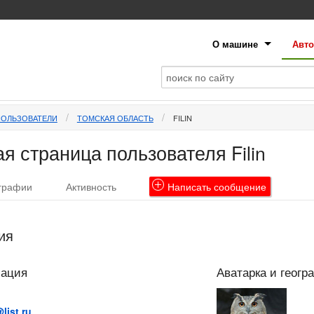
О машине
Авто
ПОЛЬЗОВАТЕЛИ
ТОМСКАЯ ОБЛАСТЬ
FILIN
я страница пользователя Filin
графии
Активность
Написать
сообщение
ия
мация
Аватарка и геогр
list.ru