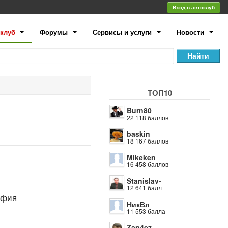
Вход в автоклуб
клуб
Форумы
Сервисы и услуги
Новости
ТОП10
Burn80
22 118 баллов
baskin
18 167 баллов
Mikeken
16 458 баллов
Stanislav-
12 641 балл
афия
НикВл
11 553 балла
Zan4ez