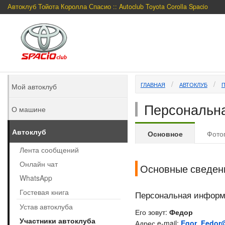
Автоклуб Тойота Королла Спасио :: Autoclub Toyota Corolla Spacio
ГЛАВНАЯ
АВТОКЛУБ
Мой автоклуб
Персональна
О машине
Автоклуб
Основное
Фото
Лента сообщений
Онлайн чат
Основные сведен
WhatsApp
Гостевая книга
Персональная инфор
Устав автоклуба
Его зовут:
Федор
Участники автоклуба
Адрес e-mail:
Egor_Fedor@