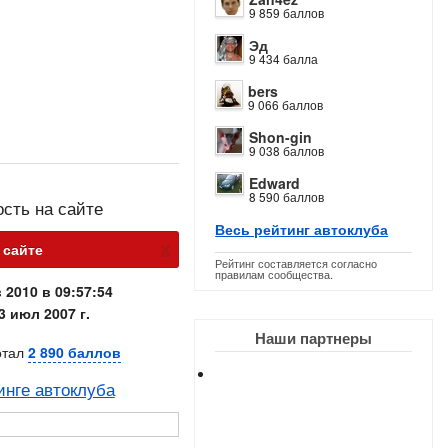
9 859 баллов
Эд
9 434 балла
bers
9 066 баллов
Shon-gin
9 038 баллов
Edward
8 590 баллов
ость на сайте
Весь рейтинг автоклуба
х
а сайте
Рейтинг составляется согласно
правилам сообщества.
 2010 в 09:57:54
3 июл 2007 г.
Наши партнеры
отал
2 890 баллов
инге автоклуба