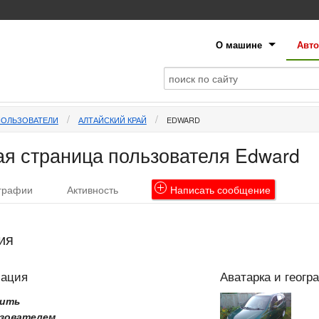
О машине
Авто
ПОЛЬЗОВАТЕЛИ
АЛТАЙСКИЙ КРАЙ
EDWARD
я страница пользователя Edward
графии
Активность
Написать
сообщение
ия
мация
Аватарка и геогр
рить
зователем