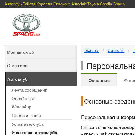
Автоклуб Тойота Королла Спасио :: Autoclub Toyota Corolla Spacio
ГЛАВНАЯ
АВТОКЛУБ
Мой автоклуб
Персональна
О машине
Автоклуб
Основное
Фото
Лента сообщений
Онлайн чат
Основные сведен
WhatsApp
Гостевая книга
Персональная инфор
Устав автоклуба
Его зовут:
не хочет гово
Участники автоклуба
Адрес e-mail:
скрыт поль