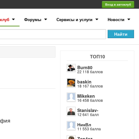
Вход в автоклуб
клуб
Форумы
Сервисы и услуги
Новости
ТОП10
Burn80
22 118 баллов
baskin
18 167 баллов
Mikeken
16 458 баллов
Stanislav-
12 641 балл
афия
НикВл
11 553 балла
Zan4ez