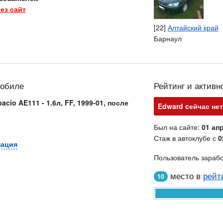
ез сайт
[22]
Алтайский край
Барнаул
мобиле
Рейтинг и активн
pacio AE111 - 1.6л, FF, 1999-01, после
Edward cейчас нет
Был на сайте:
01 апр
Стаж в автоклубе с
0
мация
Пользователь зараб
место в
рейт
10