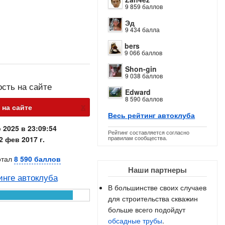
9 859 баллов
Эд
9 434 балла
bers
9 066 баллов
Shon-gin
9 038 баллов
ость на сайте
Edward
8 590 баллов
х
 на сайте
Весь рейтинг автоклуба
 2025 в 23:09:54
Рейтинг составляется согласно
правилам сообщества.
2 фев 2017 г.
отал
8 590 баллов
Наши партнеры
инге автоклуба
В большинстве своих случаев
для строительства скважин
больше всего подойдут
обсадные трубы
.