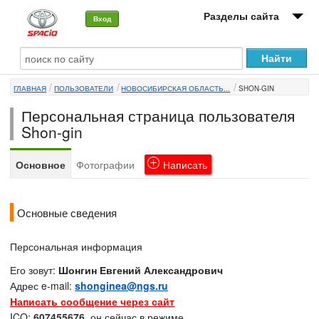
Разделы сайта
Вход
О машине
ГЛАВНАЯ
ПОЛЬЗОВАТЕЛИ
НОВОСИБИРСКАЯ ОБЛАСТЬ...
SHON-GIN
Автоклуб
Персональная страница пользователя
Форумы
Shon-gin
Сервисы и услуги
Основное
Фотографии
Написать
Новости
Основные сведения
Персональная информация
Его зовут:
Шонгин Евгений Александрович
Адрес e-mail:
shonginea@ngs.ru
Написать сообщение через сайт
ICQ:
607455676
, он сейчас в режиме