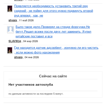
О машине
Появляется необходимость установить третий ряд
Фото и Видео
сидений , не пойму для этого нужно подвинуть второй
Обслуживание
рчд вперед , как, не
Покупка-продажа
shvara
, 11 май 2026
Отзывы и мнения
Было такое дело.Проверял на стенде форсунки.Не
Часто задаваемые вопросы (F.A.Q.)
бегут.Решил всеже после двух лет заменить .Купил
китайские поставил и все
SLAVIK54
, 04 мар 2026
Где находится датчик адсорбент , иэнужно ли его чистить
, если можно фото нахождения
shvara
, 04 янв 2026
Сейчас на сайте
Нет участников автоклуба
по данным активности за последние 5 минут.