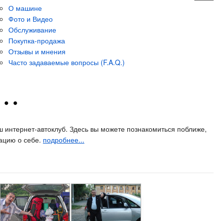
О машине
О машине
О машине
Фото и Видео
Фото и Видео
Фото и Видео
Обслуживание
Обслуживание
Обслуживание
Покупка-продажа
Покупка-продажа
Покупка-продажа
Отзывы и мнения
Отзывы и мнения
Отзывы и мнения
Часто задаваемые вопросы (F.A.Q.)
Часто задаваемые вопросы (F.A.Q.)
Часто задаваемые вопросы (F.A.Q.)
ш интернет-автоклуб. Здесь вы можете познакомиться поближе,
ацию о себе.
подробнее...