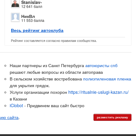
Stanislav-
12 641 балл
НикВл
11 553 балла
Весь рейтинг автоклуба
Рейтинг составляется согласно правилам сообщества.
Наши партнеры из Санкт Петербурга
автоюристы спб
решают любые вопросы из области автоправа
В сельском хозяйстве востребована
полиэтиленовая пленка
для укрытия грядок.
Услуги организации похорон
https://ritualnie-uslugi-kazan.ru/
в Казани
iClobot
- Придвинем ваш сайт быстро
цию сайта
.
разместить рекламу