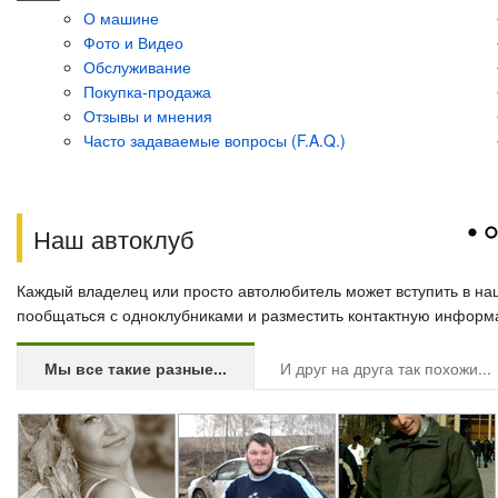
О машине
О машине
О машине
Фото и Видео
Фото и Видео
Фото и Видео
Обслуживание
Обслуживание
Обслуживание
Покупка-продажа
Покупка-продажа
Покупка-продажа
Отзывы и мнения
Отзывы и мнения
Отзывы и мнения
Часто задаваемые вопросы (F.A.Q.)
Часто задаваемые вопросы (F.A.Q.)
Часто задаваемые вопросы (F.A.Q.)
Наш автоклуб
Каждый владелец или просто автолюбитель может вступить в на
пообщаться с одноклубниками и разместить контактную информ
Мы все такие разные...
И друг на друга так похожи...