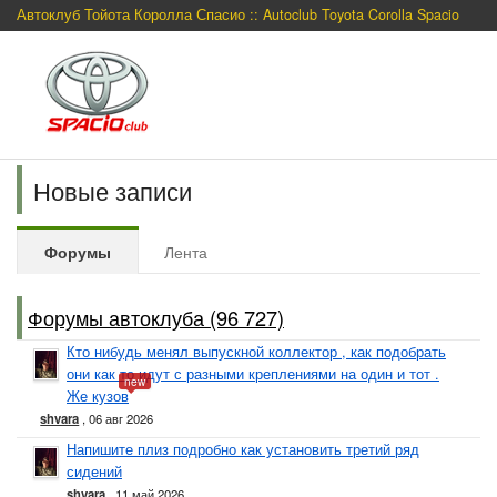
Автоклуб Тойота Королла Спасио :: Autoclub Toyota Corolla Spacio
Новые записи
Форумы
Лента
Форумы автоклуба (96 727)
Кто нибудь менял выпускной коллектор , как подобрать
они как то идут с разными креплениями на один и тот .
new
Же кузов
shvara
, 06 авг 2026
Напишите плиз подробно как установить третий ряд
сидений
shvara
, 11 май 2026