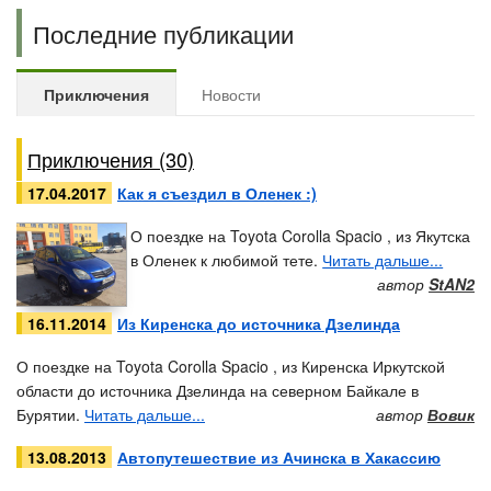
Последние публикации
Приключения
Новости
Приключения (30)
17.04.2017
Как я съездил в Оленек :)
О поездке на Toyota Corolla Spacio , из Якутска
в Оленек к любимой тете.
Читать дальше...
автор
StAN2
16.11.2014
Из Киренска до источника Дзелинда
О поездке на Toyota Corolla Spacio , из Киренска Иркутской
области до источника Дзелинда на северном Байкале в
Бурятии.
Читать дальше...
автор
Вовик
13.08.2013
Автопутешествие из Ачинска в Хакассию