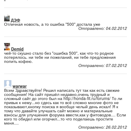
ДЭФ
Отличная новость, а то ошибка "500" достала уже
Отправлено: 04.02.2012
Demid
чей-то скушно стало без "ошибка 500", как что-то родное
потерялось. ни тебе ни пожеланий, ни тебе предложения
попить кофею.
Отправлено: 07.02.2012
warwar
Всем Здравствуйте! Решил написать тут так как есть свежие
сообщения! На сайт пришёл недавно,очень трудный и
сложный сайт до этого был на http://honda-fit.ru/forums/ То ли
привык к нему...но сдесь как то всё сложно многие фото не
показывают,кнопку поиска я вообще челый день искал! Я к
тому что давайте улучшать сайт можно и материальные
взносы для улучшения форума ввести,как у фитоводов.... Если
кого то обидел или огорчил...то что поделаешь простите
меня....
Отправлено: 26.02.2012