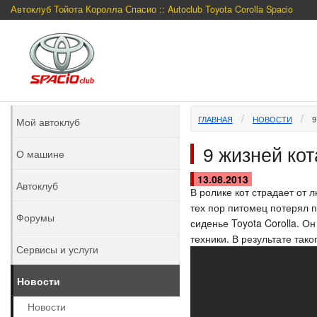
Автоклуб Тойота Королла Спасио :: Autoclub Toyota Corolla Spacio
ГЛАВНАЯ
НОВОСТИ
9
Мой автоклуб
9 жизней кот
О машине
13.08.2013
Автоклуб
В ролике кот страдает от 
тех пор питомец потерял п
Форумы
сиденье Toyota Corolla. О
техники. В результате так
Сервисы и услуги
Новости
Новости