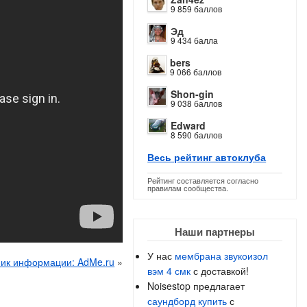
9 859 баллов
Эд
9 434 балла
bers
9 066 баллов
Shon-gin
9 038 баллов
Edward
8 590 баллов
Весь рейтинг автоклуба
Рейтинг составляется согласно
правилам сообщества.
Наши партнеры
У нас
мембрана звукоизол
ник информации: AdMe.ru
»
вэм 4 смк
с доставкой!
Noisestop предлагает
саундборд купить
с