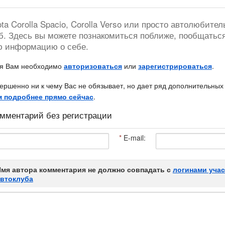
a Corolla Spacio, Corolla Verso или просто автолюбител
б. Здесь вы можете познакомиться поближе, пообщатьс
ю информацию о себе.
ия Вам необходимо
авторизоваться
или
зарегистрироваться
.
ершенно ни к чему Вас не обязывает, но дает ряд дополнительных
м подробнее прямо сейчас
.
мментарий без регистрации
*
E-mail:
мя автора комментария не должно совпадать с
логинами уча
автоклуба