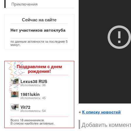
Приключения
Сейчас на сайте
Нет участников автоклуба
по данным активности за последние 5
минут.
Поздравляем с днем
рождения!
Lexus38 RUS
Исполнилось: 36
1981lukin
Исполнилось: 45
Vit72
Исполнилось: 54
«
К списку новостей
Всего 18 именниников.
Добавить коммент
В списке наиболее активные.