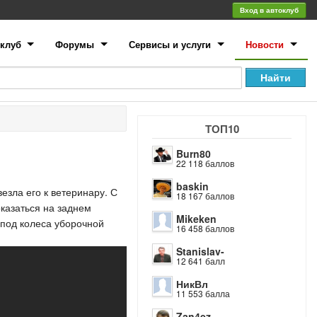
Вход в автоклуб
клуб
Форумы
Сервисы и услуги
Новости
ТОП10
Burn80
22 118 баллов
baskin
везла его к ветеринару. С
18 167 баллов
оказаться на заднем
Mikeken
 под колеса уборочной
16 458 баллов
Stanislav-
12 641 балл
НикВл
11 553 балла
Zan4ez