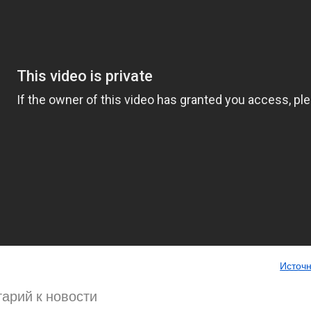
Источ
арий к новости