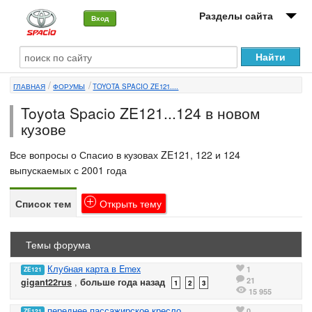
Разделы сайта
Вход
О машине
ГЛАВНАЯ
ФОРУМЫ
TOYOTA SPACIO ZE121....
Автоклуб
Toyota Spacio ZE121...124 в новом
Форумы
кузове
Сервисы и услуги
Все вопросы о Спасио в кузовах ZE121, 122 и 124
выпускаемых с 2001 года
Новости
Список тем
Открыть
тему
Темы форума
Клубная карта в Emex
1
ZE121
21
gigant22rus
,
больше года назад
1
2
3
15 955
переднее пассажирское кресло
0
ZE121