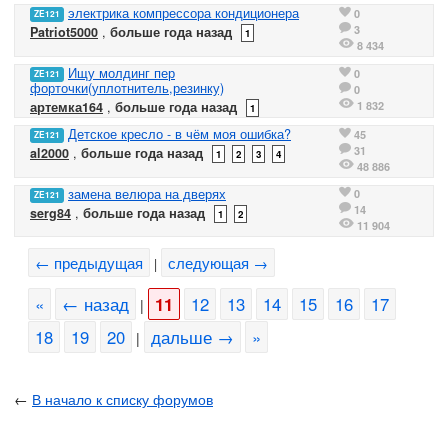
электрика компрессора кондиционера
0
ZE121
3
Patriot5000
,
больше года назад
1
8 434
Ищу молдинг пер
0
ZE121
форточки(уплотнитель,резинку)
0
1 832
артемка164
,
больше года назад
1
Детское кресло - в чём моя ошибка?
45
ZE121
31
al2000
,
больше года назад
1
2
3
4
48 886
замена велюра на дверях
0
ZE121
14
serg84
,
больше года назад
1
2
11 904
← предыдущая
следующая →
|
«
← назад
11
12
13
14
15
16
17
|
18
19
20
дальше →
»
|
←
В начало к списку форумов