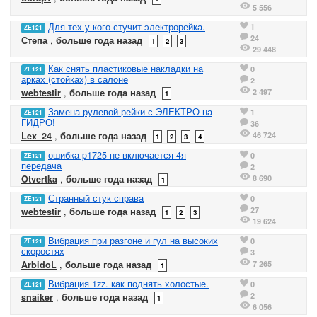
5 556
Для тех у кого стучит электрорейка.
1
ZE121
24
Степа
,
больше года назад
1
2
3
29 448
Как снять пластиковые накладки на
0
ZE121
арках (стойках) в салоне
2
2 497
webtestir
,
больше года назад
1
Замена рулевой рейки с ЭЛЕКТРО на
1
ZE121
ГИДРО!
36
46 724
Lex_24
,
больше года назад
1
2
3
4
ошибка p1725 не включается 4я
0
ZE121
передача
2
8 690
Otvertka
,
больше года назад
1
Странный стук справа
0
ZE121
27
webtestir
,
больше года назад
1
2
3
19 624
Вибрация при разгоне и гул на высоких
0
ZE121
скоростях
3
7 265
ArbidoL
,
больше года назад
1
Вибрация 1zz. как поднять холостые.
0
ZE121
2
snaiker
,
больше года назад
1
6 056