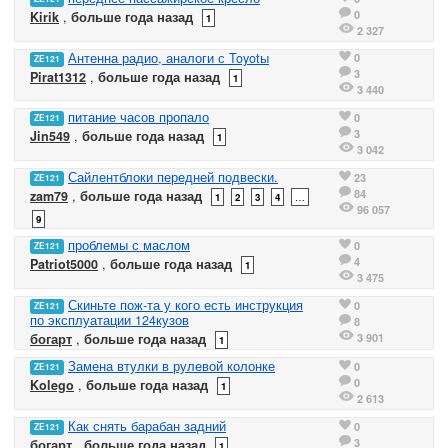
0
Kirik
,
больше года назад
1
2 327
Антенна радио, аналоги с Toyotы
0
ZE121
3
Pirat1312
,
больше года назад
1
3 440
питание часов пропало
0
ZE121
3
Jin549
,
больше года назад
1
3 042
Сайлентблоки передней подвески.
23
ZE121
84
zam79
,
больше года назад
1
2
3
4
…
96 057
9
проблемы с маслом
0
ZE121
4
Patriot5000
,
больше года назад
1
3 475
Скиньте пож-та у кого есть инструкция
0
ZE121
по эксплуатации 124кузов
8
3 901
богарт
,
больше года назад
1
Замена втулки в рулевой колонке
0
ZE121
0
Kolego
,
больше года назад
1
2 613
Как снять барабан задний
0
ZE121
3
богарт
,
больше года назад
1