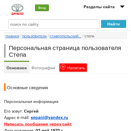
Разделы сайта
Вход
О машине
ГЛАВНАЯ
ПОЛЬЗОВАТЕЛИ
СТАВРОПОЛЬСКИЙ...
СТЕПА
Автоклуб
Персональная страница пользователя
Форумы
Степа
Сервисы и услуги
Основное
Фотографии
Написать
Новости
Основные сведения
Персональная информация
Его зовут:
Сергей
Адрес e-mail:
sepani@yandex.ru
Написать сообщение через сайт
Дата рождения:
03 май 1970 г.