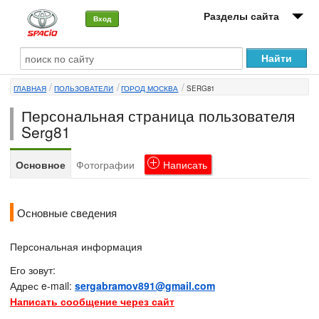
Разделы сайта
Вход
О машине
ГЛАВНАЯ
ПОЛЬЗОВАТЕЛИ
ГОРОД МОСКВА
SERG81
Автоклуб
Персональная страница пользователя
Форумы
Serg81
Сервисы и услуги
Основное
Фотографии
Написать
Новости
Основные сведения
Персональная информация
Его зовут:
Адрес e-mail:
sergabramov891@gmail.com
Написать сообщение через сайт