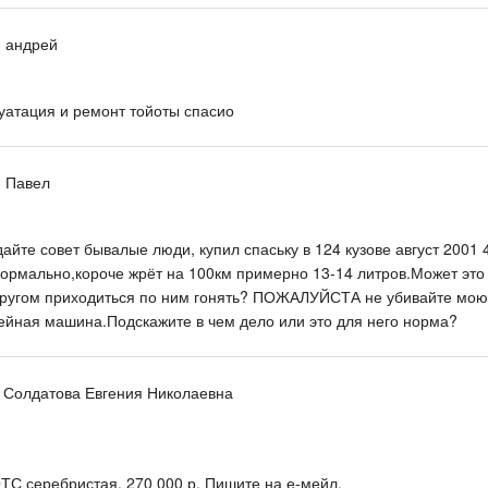
, андрей
луатация и ремонт тойоты спасио
, Павел
айте совет бывалые люди, купил спаську в 124 кузове август 2001 
нормально,короче жрёт на 100км примерно 13-14 литров.Может это 
кругом приходиться по ним гонять? ПОЖАЛУЙСТА не убивайте мою 
йная машина.Подскажите в чем дело или это для него норма?
, Солдатова Евгения Николаевна
ТС серебристая. 270 000 р. Пишите на е-мейл.