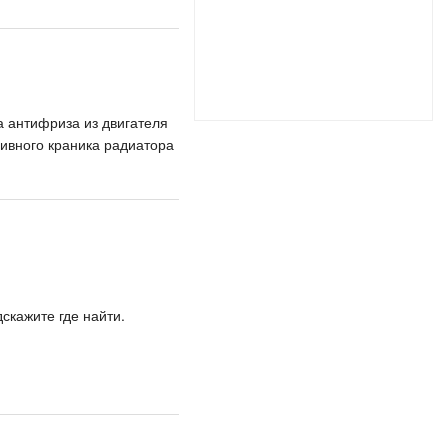
а антифриза из двигателя
ливного краника радиатора
скажите где найти.