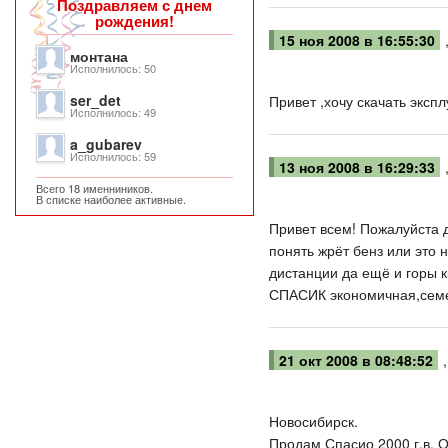
Поздравляем с днем
рождения!
15 ноя 2008 в 16:55:30
монтана
Исполнилось: 50
ser_det
Привет ,хочу скачать эксп
Исполнилось: 49
a_gubarev
Исполнилось: 59
13 ноя 2008 в 16:29:33
Всего 18 именниников.
В списке наиболее активные.
Привет всем! Пожалуйста д
понять жрёт бенз или это 
дистанции да ещё и горы 
СПАСИК экономичная,семе
21 окт 2008 в 08:48:52
Новосибирск.
Продам Спасио 2000 г.в. О