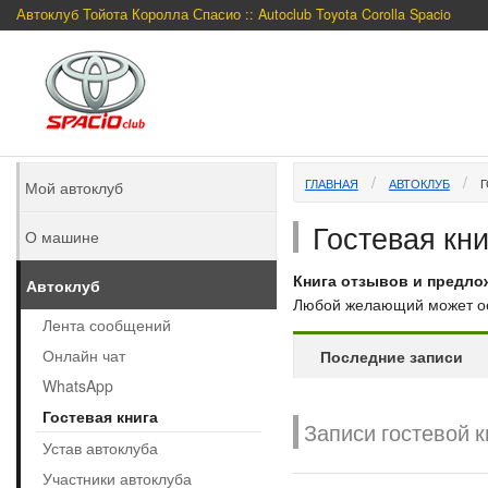
Автоклуб Тойота Королла Спасио :: Autoclub Toyota Corolla Spacio
ГЛАВНАЯ
АВТОКЛУБ
Г
Мой автоклуб
Гостевая кни
О машине
Книга отзывов и предло
Автоклуб
Любой желающий может ост
Лента сообщений
Онлайн чат
Последние записи
WhatsApp
Гостевая книга
Записи гостевой к
Устав автоклуба
Участники автоклуба