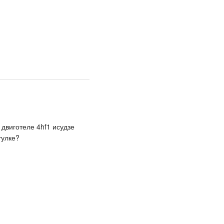
двиготеле 4hf1 исудзе
тулке?