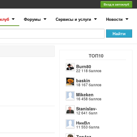
Вход в автоклуб
клуб
Форумы
Сервисы и услуги
Новости
ТОП10
Burn80
22 118 баллов
baskin
18 167 баллов
Mikeken
16 458 баллов
Stanislav-
12 641 балл
НикВл
11 553 балла
Zan4ez