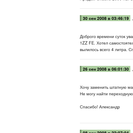
30 сен 2008 в 03:46:19
Доброго времени суток ува
1ZZ FE. Хотел самостоятел
вылилось всего 4 литра. С
26 сен 2008 в 06:01:30
Хочу заменить штатную маг
Не могу найти переходную 
Спасибо! Александр
08 сен 2008 в 22:07:04