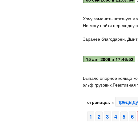
Хочу заменить штатную маг
Не могу найти переходную 
Заранее благодарен. Дмит
15 авг 2008 в 17:46:52
Выпало опорное кольцо ко
эльф грузовик.Реактивная 
предыд
страницы:
«
1
2
3
4
5
6