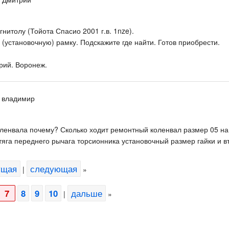
нитолу (Тойота Спасио 2001 г.в. 1nze).
(установочную) рамку. Подскажите где найти. Готов приобрести.
рий. Воронеж.
, владимир
ленвала почему? Сколько ходит ремонтный коленвал размер 05 на 
тяга переднего рычага торсионника установочный размер гайки и в
ущая
следующая
|
»
7
8
9
10
дальше
|
»