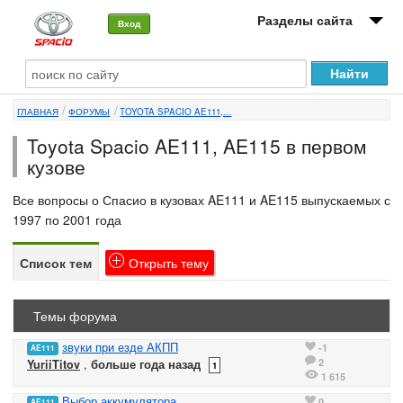
Разделы сайта
Вход
О машине
ГЛАВНАЯ
ФОРУМЫ
TOYOTA SPACIO AE111,...
Автоклуб
Toyota Spacio AE111, AE115 в первом
Форумы
кузове
Сервисы и услуги
Все вопросы о Спасио в кузовах AE111 и AE115 выпускаемых с
1997 по 2001 года
Новости
Список тем
Открыть
тему
Темы форума
звуки при езде АКПП
-1
AE111
2
YuriiTitov
,
больше года назад
1
1 615
Выбор аккумулятора
0
AE111