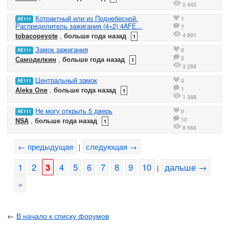
2 443
Котрактный или из Поднебесной.
1
AE111
Распределитель зажигания (4+2) 4AFE...
7
4 891
tobacopeyote
,
больше года назад
1
Замок зажигания
0
AE111
5
Самоделкин
,
больше года назад
1
3 259
Центральный замок
0
AE111
1
Aleks One
,
больше года назад
1
1 388
Не могу открыть 5 дверь
0
AE111
10
NSA
,
больше года назад
1
8 566
← предыдущая
следующая →
|
1
2
3
4
5
6
7
8
9
10
дальше →
|
»
←
В начало к списку форумов