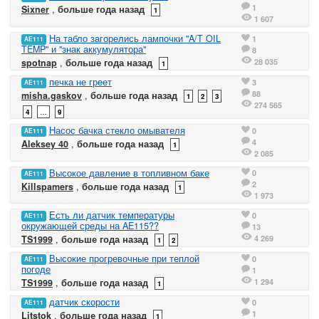
1
Sixner
,
больше года назад
1
1 607
На табло загорелись лампочки "A/T OIL
1
AE111
TEMP" и "знак аккумулятора"
8
28 035
spotnap
,
больше года назад
1
печка не греет
3
AE111
88
misha.gaskov
,
больше года назад
1
2
3
274 565
4
…
9
Насос бачка стекло омывателя
0
AE111
4
Aleksey 40
,
больше года назад
1
2 085
Высокое давление в топливном баке
0
AE111
2
Killspamers
,
больше года назад
1
1 973
Есть ли датчик температуры
0
AE111
окружающей среды на AE115??
13
4 269
TS1999
,
больше года назад
1
2
Высокие прогревочные при теплой
0
AE111
погоде
1
1 294
TS1999
,
больше года назад
1
датчик скорости
0
AE111
1
Litstok
,
больше года назад
1