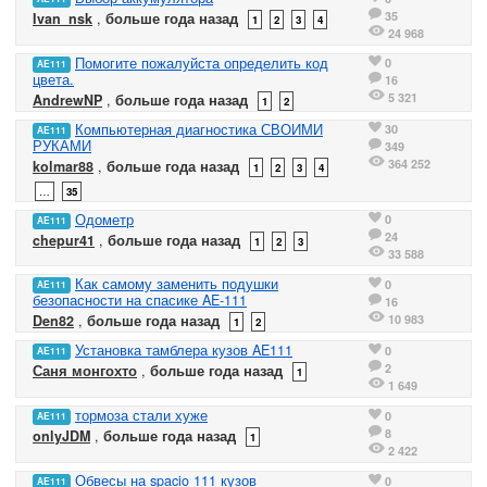
35
Ivan_nsk
,
больше года назад
1
2
3
4
24 968
Помогите пожалуйста определить код
0
AE111
цвета.
16
5 321
AndrewNP
,
больше года назад
1
2
Компьютерная диагностика СВОИМИ
30
AE111
РУКАМИ
349
364 252
kolmar88
,
больше года назад
1
2
3
4
…
35
Одометр
0
AE111
24
chepur41
,
больше года назад
1
2
3
33 588
Как самому заменить подушки
0
AE111
безопасности на спасике AE-111
16
10 983
Den82
,
больше года назад
1
2
Установка тамблера кузов AE111
0
AE111
2
Саня монгохто
,
больше года назад
1
1 649
тормоза стали хуже
0
AE111
8
onlyJDM
,
больше года назад
1
2 422
Обвесы на spacio 111 кузов
0
AE111