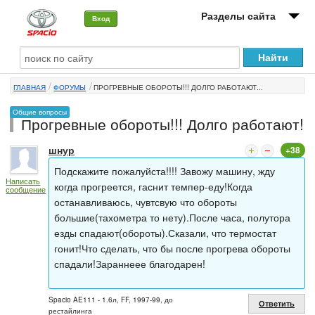
Разделы сайта
Вход
О машине
ГЛАВНАЯ
ФОРУМЫ
ПРОГРЕВНЫЕ ОБОРОТЫ!!! ДОЛГО РАБОТАЮТ...
Автоклуб
Общие вопросы
Прогревные обороты!!! Долго работают!
Форумы
шнур
+38
Сервисы и услуги
Подскажите пожалуйста!!!! Завожу машину, жду
Написать
Новости
когда прогреется, гаснит темпер-еду!Когда
сообщение
останавливаюсь, чувтсвую что обороты
большие(тахометра то нету).После часа, полутора
езды спадают(обороты).Сказали, что термостат
гонит!Что сделать, что бы после прогрева обороты
спадали!Зараннеее благодарен!
Spacio AE111 - 1.6л, FF, 1997-99, до
Ответить
рестайлинга