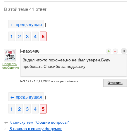
В этой теме 41 ответ
← предыдущая
|
1
2
3
4
5
l-na55486
0
Видел что-то похожее,но не был уверен.Буду
Написать
пробовать.Спасибо за подсказку!
сообщение
NZE121 - 1.5,FF,2003 после рестайлинга
Ответить
← предыдущая
|
1
2
3
4
5
←
К списку тем "Общие вопросы"
←
В начало к списку форумов