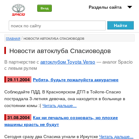
Разделы сайта
Вход
О машине
ГЛАВНАЯ
НОВОСТИ АВТОКЛУБА СПАСИОВОДОВ
Автоклуб
Новости автоклуба Спасиоводов
Форумы
В партнерстве с
автоклубом Toyota Verso
— аналог Spacio
с левым рулем
Сервисы и услуги
29.11.2004
Ребята, будьте пожалуйста аккуратнее
Новости
Соблюдайте ПДД. В Красноярском ДТП в Тойоте-Спасио
пострадала 3-летняя девочка, она находится в больнице в
состоянии комы :(
Читать дальше...
31.08.2004
Как ни печально созновать, но плохие
машины красть не будут
Сегодня сразу два Спасика угнали в Иркутске
Читать дальше...