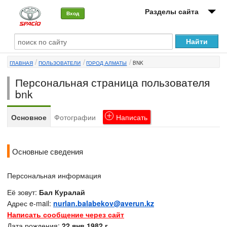
Разделы сайта
Вход
О машине
ГЛАВНАЯ
ПОЛЬЗОВАТЕЛИ
ГОРОД АЛМАТЫ
BNK
Автоклуб
Персональная страница пользователя
Форумы
bnk
Сервисы и услуги
Основное
Фотографии
Написать
Новости
Основные сведения
Персональная информация
Её зовут:
Бал Куралай
Адрес e-mail:
nurlan.balabekov@averun.kz
Написать сообщение через сайт
Дата рождения:
22 янв 1982 г.