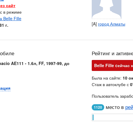
ез сайт
ас в режиме
[A]
город Алматы
1 г.
мобиле
Рейтинг и активн
acio AE111 - 1.6л, FF, 1997-99, до
Belle Fille cейчас 
Была на сайте:
10 ок
Стаж в автоклубе с
0
мация
Пользователь зараб
место в
рей
1120