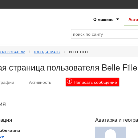
О машине
Авто
ПОЛЬЗОВАТЕЛИ
ГОРОД АЛМАТЫ
BELLE FILLE
 страница пользователя Belle Fille
графии
Активность
Написать
сообщение
ия
мация
Аватарка и геогр
азбековна
kz