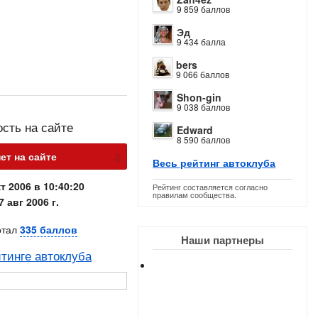
9 859 баллов
Эд
9 434 балла
bers
9 066 баллов
Shon-gin
9 038 баллов
ость на сайте
Edward
8 590 баллов
х
нет на сайте
Весь рейтинг автоклуба
т 2006 в 10:40:20
Рейтинг составляется согласно
правилам сообщества.
7 авг 2006 г.
отал
335 баллов
Наши партнеры
тинге автоклуба