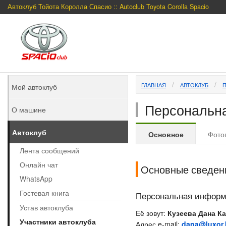
Автоклуб Тойота Королла Спасио :: Autoclub Toyota Corolla Spacio
ГЛАВНАЯ
АВТОКЛУБ
Мой автоклуб
Персональная
О машине
Автоклуб
Основное
Фото
Лента сообщений
Онлайн чат
Основные сведен
WhatsApp
Гостевая книга
Персональная инфор
Устав автоклуба
Её зовут:
Кузеева Дана К
Участники автоклуба
Адрес e-mail:
dana@luxor.