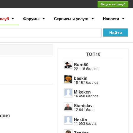
Вход в автоклуб
клуб
Форумы
Сервисы и услуги
Новости
ТОП10
Burn80
22 118 баллов
baskin
18 167 баллов
Mikeken
16 458 баллов
Stanislav-
12 641 балл
афия
НикВл
11 553 балла
Zan4ez