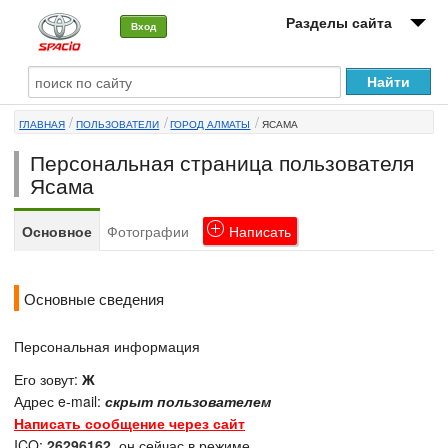
Разделы сайта
Вход
О машине
ГЛАВНАЯ
ПОЛЬЗОВАТЕЛИ
ГОРОД АЛМАТЫ
ЯСАМА
Автоклуб
Персональная страница пользователя
Форумы
Ясама
Сервисы и услуги
Основное
Фотографии
Написать
Новости
Основные сведения
Персональная информация
Его зовут:
Ж
Адрес e-mail:
скрыт пользователем
Написать сообщение через сайт
ICQ:
26296162
, он сейчас в режиме