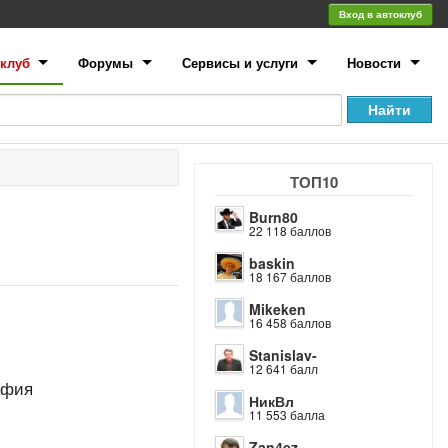
Вход в автоклуб
клуб
Форумы
Сервисы и услуги
Новости
ТОП10
Burn80
22 118 баллов
baskin
18 167 баллов
Mikeken
16 458 баллов
Stanislav-
12 641 балл
афия
НикВл
11 553 балла
Zan4ez