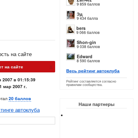
9 859 баллов
Эд
9 434 балла
bers
9 066 баллов
Shon-gin
9 038 баллов
ость на сайте
Edward
8 590 баллов
х
ет на сайте
Весь рейтинг автоклуба
 2007 в 01:15:39
Рейтинг составляется согласно
правилам сообщества.
1 мар 2007 г.
отал
20 баллов
Наши партнеры
тинге автоклуба