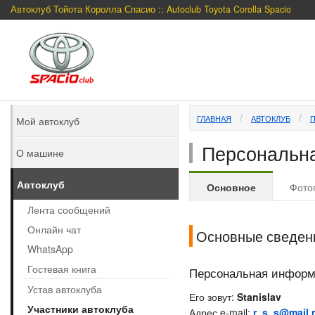
Автоклуб Тойота Королла Спасио :: Autoclub Toyota Corolla Spacio
ГЛАВНАЯ
АВТОКЛУБ
Мой автоклуб
Персональна
О машине
Автоклуб
Основное
Фото
Лента сообщений
Онлайн чат
Основные сведен
WhatsApp
Гостевая книга
Персональная инфор
Устав автоклуба
Его зовут:
Stanislav
Участники автоклуба
Адрес e-mail:
r_s_s@mail.