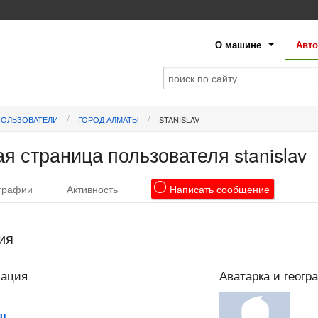
О машине
Авто
ПОЛЬЗОВАТЕЛИ
ГОРОД АЛМАТЫ
STANISLAV
я страница пользователя stanislav
графии
Активность
Написать
сообщение
ия
мация
Аватарка и геогр
ru