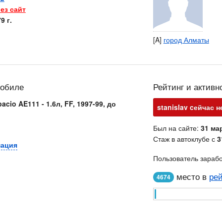
ез сайт
9 г.
[A]
город Алматы
мобиле
Рейтинг и активн
acio AE111 - 1.6л, FF, 1997-99, до
stanislav cейчас н
Был на сайте:
31 мар
Стаж в автоклубе с
3
мация
Пользователь зараб
место в
рей
4674