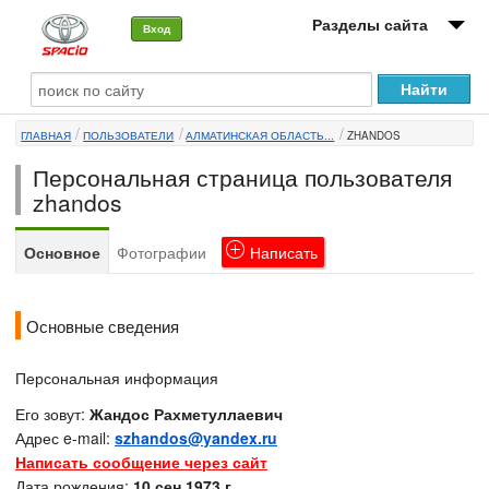
Разделы сайта
Вход
О машине
ГЛАВНАЯ
ПОЛЬЗОВАТЕЛИ
АЛМАТИНСКАЯ ОБЛАСТЬ...
ZHANDOS
Автоклуб
Персональная страница пользователя
Форумы
zhandos
Сервисы и услуги
Основное
Фотографии
Написать
Новости
Основные сведения
Персональная информация
Его зовут:
Жандос Рахметуллаевич
Адрес e-mail:
szhandos@yandex.ru
Написать сообщение через сайт
Дата рождения:
10 сен 1973 г.