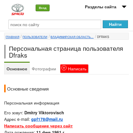
Разделы сайта
Вход
О машине
ГЛАВНАЯ
ПОЛЬЗОВАТЕЛИ
ВЛАДИМИРСКАЯ ОБЛАСТЬ...
DFRAKS
Автоклуб
Персональная страница пользователя
Форумы
Dfraks
Сервисы и услуги
Основное
Фотографии
Написать
Новости
Основные сведения
Персональная информация
Его зовут:
Dmitry Viktorovisch
Адрес e-mail:
gpf178@mail.ru
Написать сообщение через сайт
Дата рождения:
11 фев 1961 г.