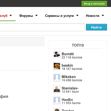
Вход в автоклуб
клуб
Форумы
Сервисы и услуги
Новости
ТОП10
Burn80
22 118 баллов
baskin
18 167 баллов
Mikeken
16 458 баллов
Stanislav-
12 641 балл
афия
НикВл
11 553 балла
Zan4ez