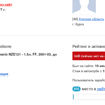
ез сайт
7 г.
[46]
Курская область
г. Курск
мобиле
Рейтинг и активн
acio NZE121 - 1.5л, FF, 2001-03, до
ivdi cейчас нет на
Был на сайте:
10 ию
Стаж в автоклубе с
1
мация
Пользователь зараб
место в
рей
975