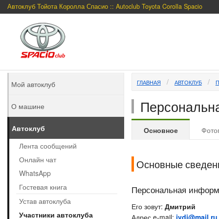
Автоклуб Тойота Королла Спасио :: Autoclub Toyota Corolla Spacio
ГЛАВНАЯ
АВТОКЛУБ
Мой автоклуб
Персональна
О машине
Автоклуб
Основное
Фото
Лента сообщений
Онлайн чат
Основные сведен
WhatsApp
Гостевая книга
Персональная инфор
Устав автоклуба
Его зовут:
Дмитрий
Участники автоклуба
Адрес e-mail:
ivdi@mail.ru