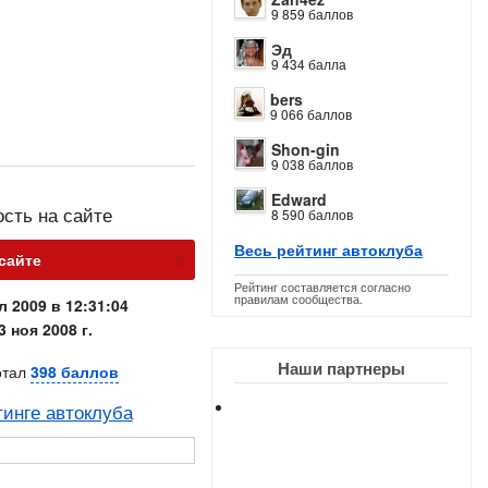
9 859 баллов
Эд
9 434 балла
bers
9 066 баллов
Shon-gin
9 038 баллов
Edward
ость на сайте
8 590 баллов
Весь рейтинг автоклуба
х
 сайте
Рейтинг составляется согласно
правилам сообщества.
л 2009 в 12:31:04
3 ноя 2008 г.
Наши партнеры
отал
398 баллов
тинге автоклуба