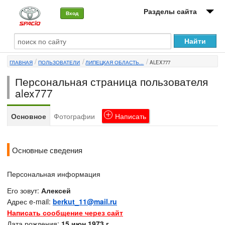
Разделы сайта
Вход
О машине
ГЛАВНАЯ
ПОЛЬЗОВАТЕЛИ
ЛИПЕЦКАЯ ОБЛАСТЬ...
ALEX777
Автоклуб
Персональная страница пользователя
Форумы
alex777
Сервисы и услуги
Основное
Фотографии
Написать
Новости
Основные сведения
Персональная информация
Его зовут:
Алексей
Адрес e-mail:
berkut_11@mail.ru
Написать сообщение через сайт
Дата рождения:
15 июн 1973 г.