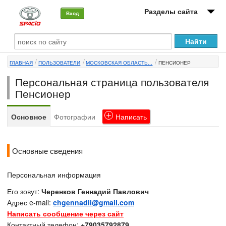
Разделы сайта
Вход
О машине
ГЛАВНАЯ
ПОЛЬЗОВАТЕЛИ
МОСКОВСКАЯ ОБЛАСТЬ...
ПЕНСИОНЕР
Автоклуб
Персональная страница пользователя
Форумы
Пенсионер
Сервисы и услуги
Основное
Фотографии
Написать
Новости
Основные сведения
Персональная информация
Его зовут:
Черенков Геннадий Павлович
Адрес e-mail:
chgennadii@gmail.com
Написать сообщение через сайт
Контактный телефон:
+79035792879