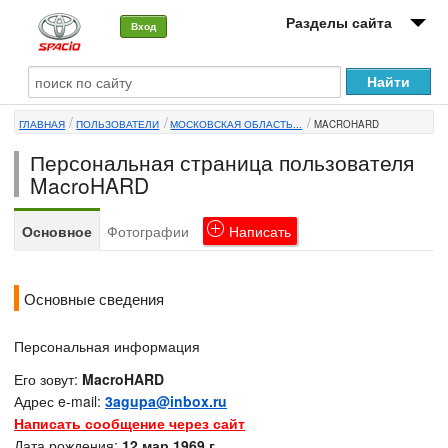
Разделы сайта
Вход
О машине
ГЛАВНАЯ
ПОЛЬЗОВАТЕЛИ
МОСКОВСКАЯ ОБЛАСТЬ...
MACROHARD
Автоклуб
Персональная страница пользователя
Форумы
MacroHARD
Сервисы и услуги
Основное
Фотографии
Написать
Новости
Основные сведения
Персональная информация
Его зовут:
MacroHARD
Адрес e-mail:
3agupa@inbox.ru
Написать сообщение через сайт
Дата рождения:
12 мар 1969 г.