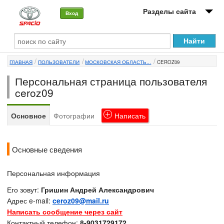
Разделы сайта
Вход
О машине
ГЛАВНАЯ
ПОЛЬЗОВАТЕЛИ
МОСКОВСКАЯ ОБЛАСТЬ...
CEROZ09
Автоклуб
Персональная страница пользователя
Форумы
ceroz09
Сервисы и услуги
Основное
Фотографии
Написать
Новости
Основные сведения
Персональная информация
Его зовут:
Гришин Андрей Александрович
Адрес e-mail:
ceroz09@mail.ru
Написать сообщение через сайт
Контактный телефон:
8-9031729172