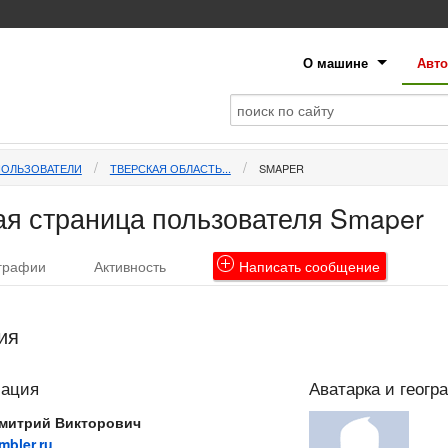
О машине
Авто
ПОЛЬЗОВАТЕЛИ
ТВЕРСКАЯ ОБЛАСТЬ...
SMAPER
я страница пользователя Smaper
графии
Активность
Написать
сообщение
ия
мация
Аватарка и геогр
митрий Викторович
bler.ru