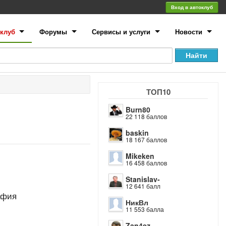
Вход в автоклуб
клуб
Форумы
Сервисы и услуги
Новости
ТОП10
Burn80
22 118 баллов
baskin
18 167 баллов
Mikeken
16 458 баллов
Stanislav-
12 641 балл
афия
НикВл
11 553 балла
Zan4ez