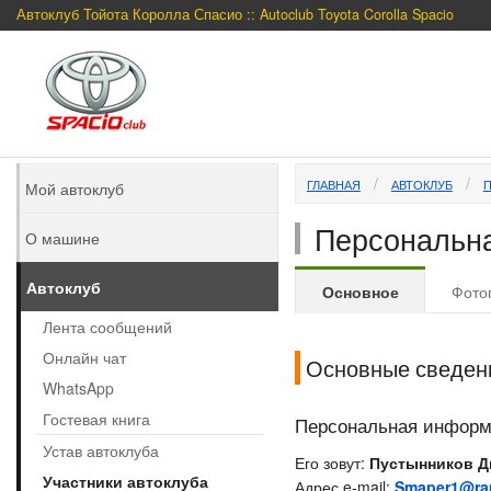
Автоклуб Тойота Королла Спасио :: Autoclub Toyota Corolla Spacio
ГЛАВНАЯ
АВТОКЛУБ
Мой автоклуб
Персональна
О машине
Автоклуб
Основное
Фото
Лента сообщений
Онлайн чат
Основные сведен
WhatsApp
Гостевая книга
Персональная инфор
Устав автоклуба
Его зовут:
Пустынников Д
Участники автоклуба
Адрес e-mail:
Smaper1@ram