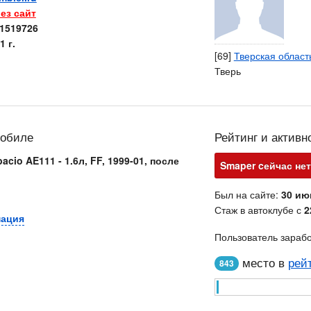
ез сайт
1519726
1 г.
[69]
Тверская област
Тверь
мобиле
Рейтинг и активн
pacio AE111 - 1.6л, FF, 1999-01, после
Smaper cейчас нет
Был на сайте:
30 ию
Стаж в автоклубе с
2
мация
Пользователь зараб
место в
рей
843