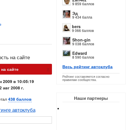
9 859 баллов
Эд
9 434 балла
ь
bers
9 066 баллов
Shon-gin
9 038 баллов
Edward
ость на сайте
8 590 баллов
Весь рейтинг автоклуба
х
 на сайте
Рейтинг составляется согласно
правилам сообщества.
н 2009 в 10:05:19
2 авг 2008 г.
Наши партнеры
отал
438 баллов
тинге автоклуба