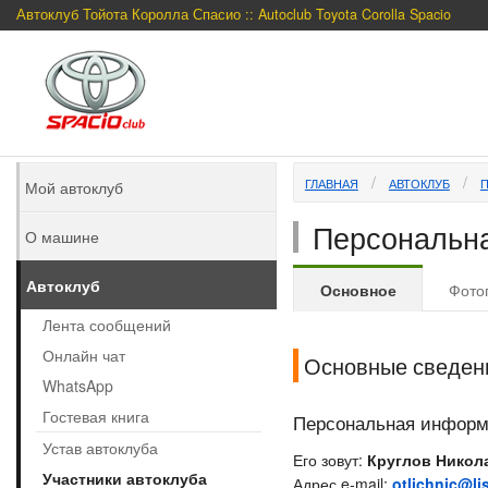
Автоклуб Тойота Королла Спасио :: Autoclub Toyota Corolla Spacio
ГЛАВНАЯ
АВТОКЛУБ
Мой автоклуб
Персональна
О машине
Автоклуб
Основное
Фото
Лента сообщений
Онлайн чат
Основные сведен
WhatsApp
Гостевая книга
Персональная инфор
Устав автоклуба
Его зовут:
Круглов Никол
Участники автоклуба
Адрес e-mail:
otlichnic@lis