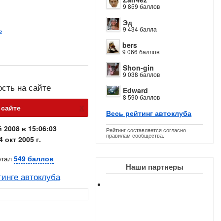
9 859 баллов
Эд
ь
9 434 балла
bers
9 066 баллов
Shon-gin
9 038 баллов
ость на сайте
Edward
8 590 баллов
х
 сайте
Весь рейтинг автоклуба
 2008 в 15:06:03
Рейтинг составляется согласно
правилам сообщества.
4 окт 2005 г.
отал
549 баллов
Наши партнеры
тинге автоклуба