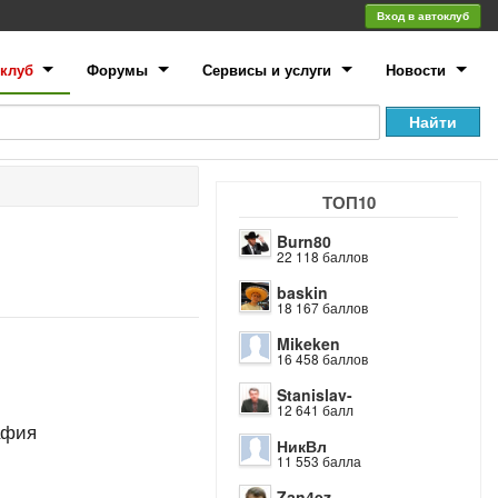
Вход в автоклуб
клуб
Форумы
Сервисы и услуги
Новости
ТОП10
Burn80
22 118 баллов
baskin
18 167 баллов
Mikeken
16 458 баллов
Stanislav-
12 641 балл
афия
НикВл
11 553 балла
Zan4ez