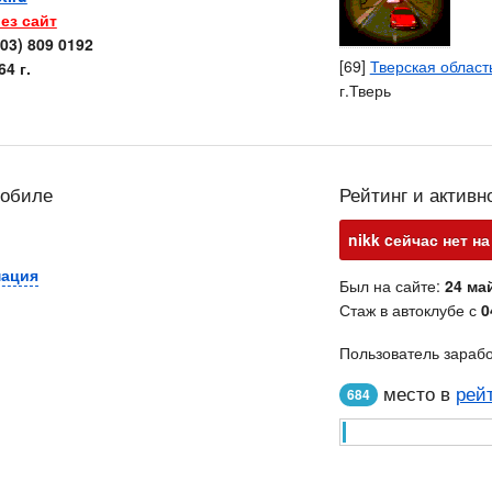
ез сайт
903) 809 0192
[69]
Тверская област
4 г.
г.Тверь
мобиле
Рейтинг и активн
nikk cейчас нет на
мация
Был на сайте:
24 май
Стаж в автоклубе с
0
Пользователь зараб
место в
рей
684