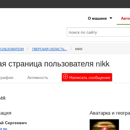
О машине
Авто
ПОЛЬЗОВАТЕЛИ
ТВЕРСКАЯ ОБЛАСТЬ...
NIKK
я страница пользователя nikk
графии
Активность
Написать
сообщение
ия
мация
Аватарка и геогр
ай Сергеевич
t.ru