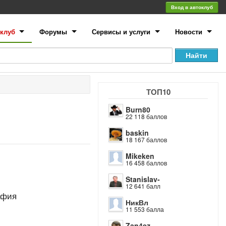
Вход в автоклуб
клуб
Форумы
Сервисы и услуги
Новости
ТОП10
Burn80
22 118 баллов
baskin
18 167 баллов
Mikeken
16 458 баллов
Stanislav-
12 641 балл
афия
НикВл
11 553 балла
Zan4ez