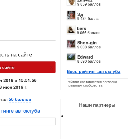
9 859 баллов
Эд
9 434 балла
bers
9 066 баллов
Shon-gin
9 038 баллов
ость на сайте
Edward
8 590 баллов
х
а сайте
Весь рейтинг автоклуба
л 2016 в 15:51:56
Рейтинг составляется согласно
правилам сообщества.
3 июн 2016 г.
отал
50 баллов
Наши партнеры
тинге автоклуба