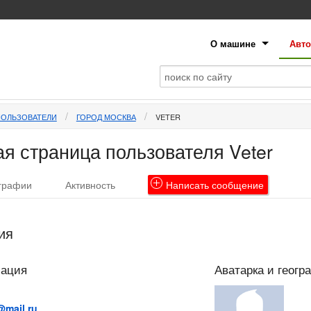
О машине
Авто
ПОЛЬЗОВАТЕЛИ
ГОРОД МОСКВА
VETER
я страница пользователя Veter
графии
Активность
Написать
сообщение
ия
мация
Аватарка и геогр
@mail.ru