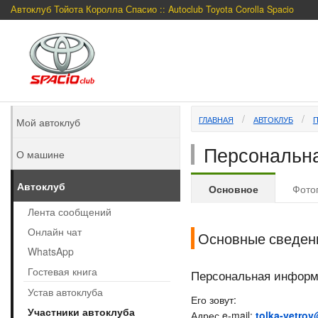
Автоклуб Тойота Королла Спасио :: Autoclub Toyota Corolla Spacio
ГЛАВНАЯ
АВТОКЛУБ
Мой автоклуб
Персональна
О машине
Автоклуб
Основное
Фото
Лента сообщений
Онлайн чат
Основные сведен
WhatsApp
Гостевая книга
Персональная инфор
Устав автоклуба
Его зовут:
Участники автоклуба
Адрес e-mail:
tolka-vetrov