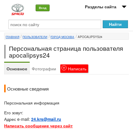
Разделы сайта
Вход
О машине
ГЛАВНАЯ
ПОЛЬЗОВАТЕЛИ
ГОРОД МОСКВА
APOCALIPSYS24
Автоклуб
Персональная страница пользователя
Форумы
apocalipsys24
Сервисы и услуги
Основное
Фотографии
Написать
Новости
Основные сведения
Персональная информация
Его зовут:
Адрес e-mail:
24.krs@mail.ru
Написать сообщение через сайт