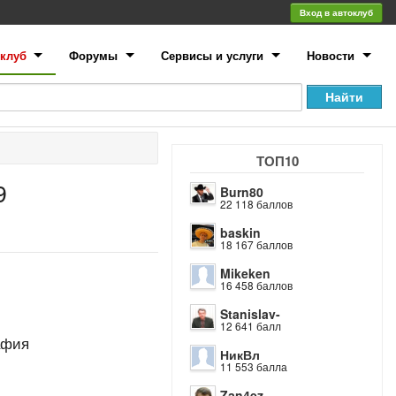
Вход в автоклуб
клуб
Форумы
Сервисы и услуги
Новости
ТОП10
9
Burn80
22 118 баллов
baskin
18 167 баллов
Mikeken
16 458 баллов
Stanislav-
12 641 балл
афия
НикВл
11 553 балла
Zan4ez