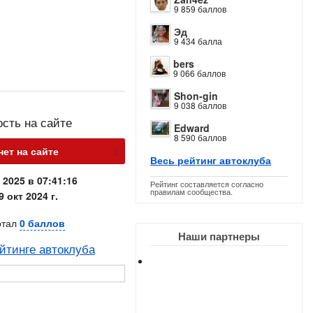
9 859 баллов
Эд
9 434 балла
bers
9 066 баллов
Shon-gin
9 038 баллов
ость на сайте
Edward
8 590 баллов
х
нет на сайте
Весь рейтинг автоклуба
 2025 в 07:41:16
Рейтинг составляется согласно
правилам сообщества.
9 окт 2024 г.
отал
0 баллов
Наши партнеры
йтинге автоклуба