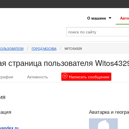
О машине
Авто
ПОЛЬЗОВАТЕЛИ
ГОРОД МОСКВА
WITOS4329
я страница пользователя Witos432
графии
Активность
Написать
сообщение
ия
мация
Аватарка и геогр
yandex.ru