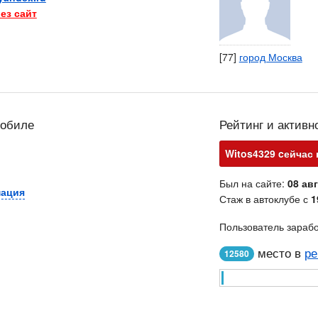
ез сайт
[77]
город Москва
мобиле
Рейтинг и активн
Witos4329 cейчас 
Был на сайте:
08 авг
мация
Стаж в автоклубе с
1
Пользователь зараб
место в
ре
12580