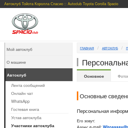
Автоклуб Тойота Королла Спасио :: Autoclub Toyota Corolla Spacio
ГЛАВНАЯ
АВТОКЛУБ
Мой автоклуб
Персональна
О машине
Автоклуб
Основное
Фото
Лента сообщений
Онлайн чат
Основные сведен
WhatsApp
Гостевая книга
Персональная инфор
Устав автоклуба
Его зовут:
Участники автоклуба
Адрес e-mail:
Witossssy@