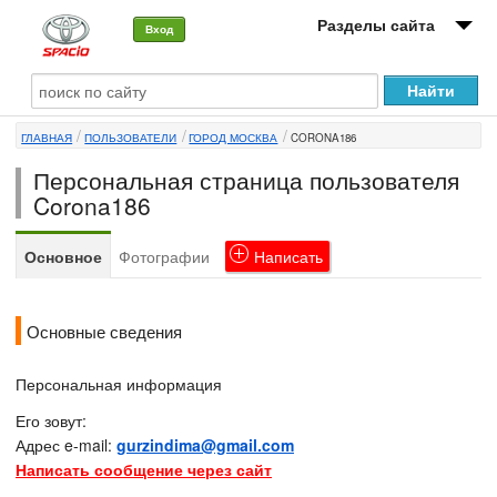
Разделы сайта
Вход
О машине
ГЛАВНАЯ
ПОЛЬЗОВАТЕЛИ
ГОРОД МОСКВА
CORONA186
Автоклуб
Персональная страница пользователя
Форумы
Corona186
Сервисы и услуги
Основное
Фотографии
Написать
Новости
Основные сведения
Персональная информация
Его зовут:
Адрес e-mail:
gurzindima@gmail.com
Написать сообщение через сайт