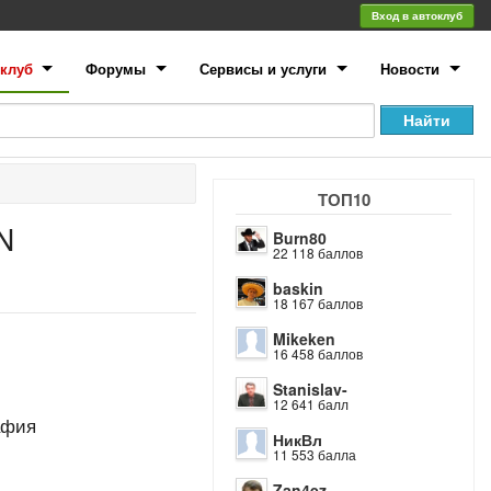
Вход в автоклуб
клуб
Форумы
Сервисы и услуги
Новости
ТОП10
N
Burn80
22 118 баллов
baskin
18 167 баллов
Mikeken
16 458 баллов
Stanislav-
12 641 балл
афия
НикВл
11 553 балла
Zan4ez