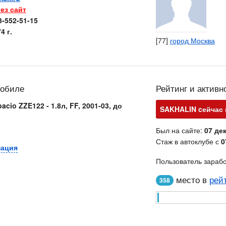
ез сайт
3-552-51-15
4 г.
[77]
город Москва
мобиле
Рейтинг и активн
acio ZZE122 - 1.8л, FF, 2001-03, до
SAKHALIN cейчас н
Был на сайте:
07 дек
Стаж в автоклубе с
0
мация
Пользователь зараб
место в
рей
358