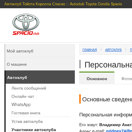
Автоклуб Тойота Королла Спасио :: Autoclub Toyota Corolla Spacio
ГЛАВНАЯ
АВТОКЛУБ
Мой автоклуб
Персональна
О машине
Автоклуб
Основное
Фото
Лента сообщений
Онлайн чат
Основные сведен
WhatsApp
Гостевая книга
Персональная инфор
Устав автоклуба
Его зовут:
Владимир Анат
Участники автоклуба
Адрес e-mail:
gridnev74@m