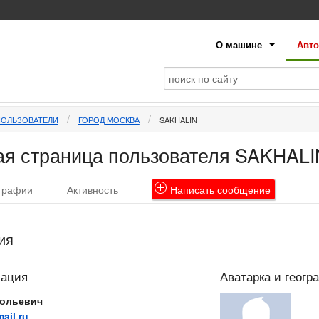
О машине
Авто
ПОЛЬЗОВАТЕЛИ
ГОРОД МОСКВА
SAKHALIN
я страница пользователя SAKHALI
графии
Активность
Написать
сообщение
ия
мация
Аватарка и геогр
ольевич
ail.ru