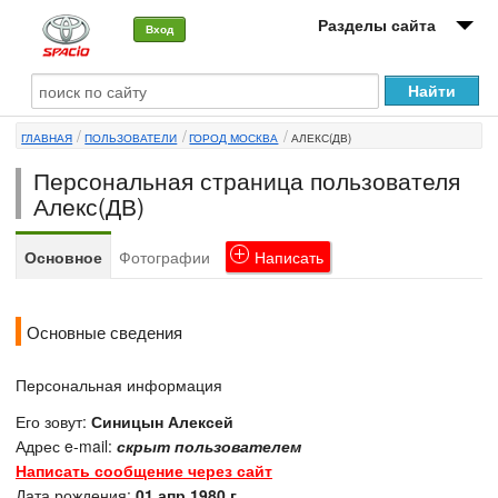
Разделы сайта
Вход
О машине
ГЛАВНАЯ
ПОЛЬЗОВАТЕЛИ
ГОРОД МОСКВА
АЛЕКС(ДВ)
Автоклуб
Персональная страница пользователя
Форумы
Алекс(ДВ)
Сервисы и услуги
Основное
Фотографии
Написать
Новости
Основные сведения
Персональная информация
Его зовут:
Синицын Алексей
Адрес e-mail:
скрыт пользователем
Написать сообщение через сайт
Дата рождения:
01 апр 1980 г.