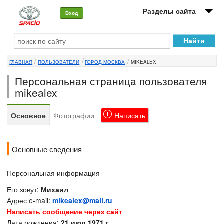
Разделы сайта
Вход
О машине
ГЛАВНАЯ
ПОЛЬЗОВАТЕЛИ
ГОРОД МОСКВА
MIKEALEX
Автоклуб
Персональная страница пользователя
Форумы
mikealex
Сервисы и услуги
Основное
Фотографии
Написать
Новости
Основные сведения
Персональная информация
Его зовут:
Михаил
Адрес e-mail:
mikealex@mail.ru
Написать сообщение через сайт
Дата рождения:
21 июл 1971 г.