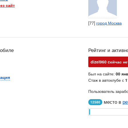
ез сайт
[77]
город Москва
мобиле
Рейтинг и активн
dizel960 cейчас не
Был на сайте:
00 янв
мация
Стаж в автоклубе с
1
Пользователь зараб
место в
ре
12580