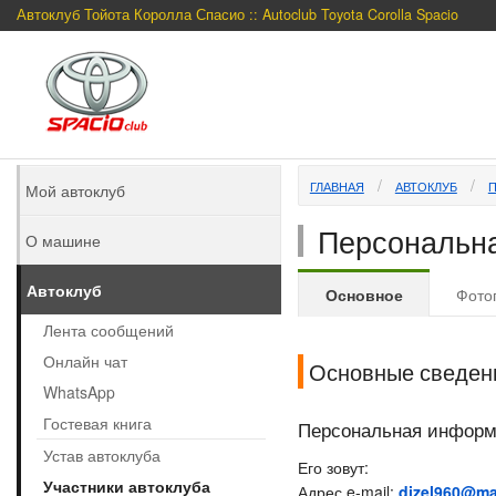
Автоклуб Тойота Королла Спасио :: Autoclub Toyota Corolla Spacio
ГЛАВНАЯ
АВТОКЛУБ
Мой автоклуб
Персональна
О машине
Автоклуб
Основное
Фото
Лента сообщений
Онлайн чат
Основные сведен
WhatsApp
Гостевая книга
Персональная инфор
Устав автоклуба
Его зовут:
Участники автоклуба
Адрес e-mail:
dizel960@mai