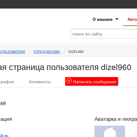
О машине
Авто
ПОЛЬЗОВАТЕЛИ
ГОРОД МОСКВА
DIZEL960
я страница пользователя dizel960
графии
Активность
Написать
сообщение
ия
мация
Аватарка и геогр
l.ru