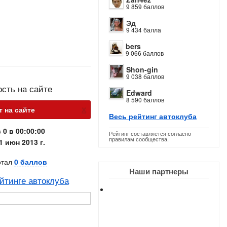
9 859 баллов
Эд
9 434 балла
bers
9 066 баллов
Shon-gin
9 038 баллов
ость на сайте
Edward
8 590 баллов
х
т на сайте
Весь рейтинг автоклуба
 0 в 00:00:00
Рейтинг составляется согласно
правилам сообщества.
1 июн 2013 г.
отал
0 баллов
Наши партнеры
йтинге автоклуба