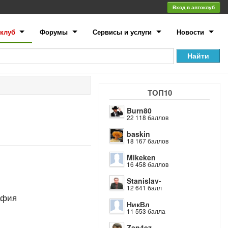
Вход в автоклуб
клуб
Форумы
Сервисы и услуги
Новости
ТОП10
Burn80
22 118 баллов
baskin
18 167 баллов
Mikeken
16 458 баллов
Stanislav-
12 641 балл
афия
НикВл
11 553 балла
Zan4ez