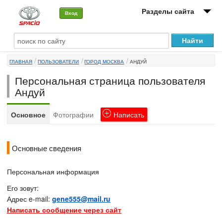
Разделы сайта
Вход
О машине
ГЛАВНАЯ
ПОЛЬЗОВАТЕЛИ
ГОРОД МОСКВА
АНДУЙ
Автоклуб
Персональная страница пользователя
Форумы
Андуй
Сервисы и услуги
Основное
Фотографии
Написать
Новости
Основные сведения
Персональная информация
Его зовут:
Адрес e-mail:
gene555@mail.ru
Написать сообщение через сайт