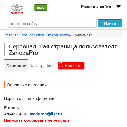
Разделы сайта
Вход
О машине
ГЛАВНАЯ
ПОЛЬЗОВАТЕЛИ
ГОРОД МОСКВА
ZANOZAPRO
Автоклуб
Персональная страница пользователя
Форумы
ZanozaPro
Сервисы и услуги
Основное
Фотографии
Написать
Новости
Основные сведения
Персональная информация
Его зовут:
Адрес e-mail:
mr.doron@list.ru
Написать сообщение через сайт