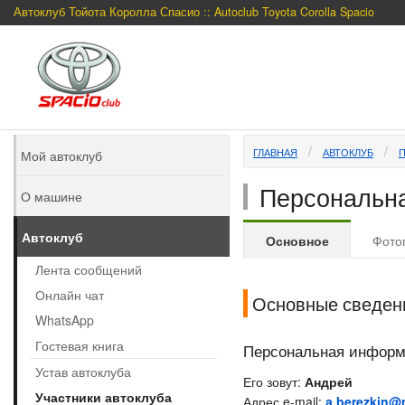
Автоклуб Тойота Королла Спасио :: Autoclub Toyota Corolla Spacio
ГЛАВНАЯ
АВТОКЛУБ
Мой автоклуб
Персональна
О машине
Автоклуб
Основное
Фото
Лента сообщений
Онлайн чат
Основные сведен
WhatsApp
Гостевая книга
Персональная инфор
Устав автоклуба
Его зовут:
Андрей
Участники автоклуба
Адрес e-mail:
a.berezkin@m