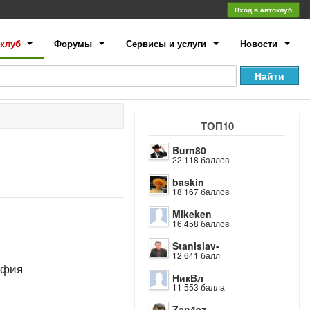
Вход в автоклуб
клуб
Форумы
Сервисы и услуги
Новости
ТОП10
Burn80
22 118 баллов
baskin
18 167 баллов
Mikeken
16 458 баллов
Stanislav-
12 641 балл
афия
НикВл
11 553 балла
Zan4ez