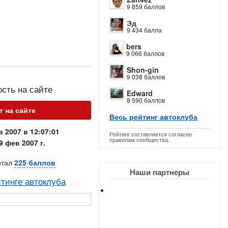
9 859 баллов
Эд
9 434 балла
bers
9 066 баллов
Shon-gin
9 038 баллов
ость на сайте
Edward
8 590 баллов
х
т на сайте
Весь рейтинг автоклуба
в 2007 в 12:07:01
Рейтинг составляется согласно
правилам сообщества.
9 фев 2007 г.
отал
225 баллов
Наши партнеры
тинге автоклуба