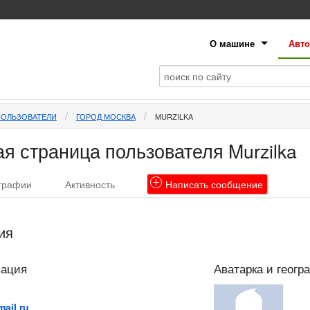
О машине
Авто
ПОЛЬЗОВАТЕЛИ
ГОРОД МОСКВА
MURZILKA
я страница пользователя Murzilka
графии
Активность
Написать
сообщение
ия
мация
Аватарка и геогр
ail.ru