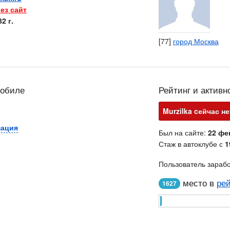
ез сайт
2 г.
[77]
город Москва
мобиле
Рейтинг и активн
Murzilka cейчас не
мация
Был на сайте:
22 фе
Стаж в автоклубе с
1
Пользователь зараб
место в
рей
1627