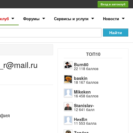
Вход в автоклуб
клуб
Форумы
Сервисы и услуги
Новости
ТОП10
_r@mail.ru
Burn80
22 118 баллов
baskin
18 167 баллов
Mikeken
16 458 баллов
Stanislav-
12 641 балл
афия
НикВл
11 553 балла
Zan4ez