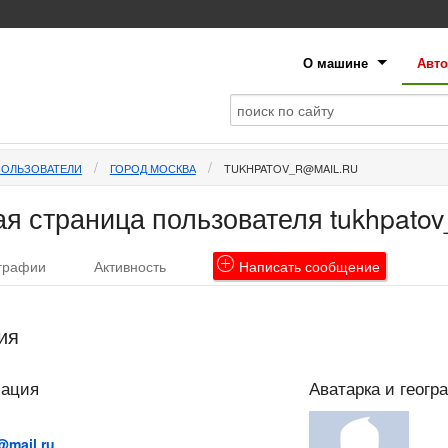
О машине
Авто
ПОЛЬЗОВАТЕЛИ
ГОРОД МОСКВА
TUKHPATOV_R@MAIL.RU
я страница пользователя
tukhpatov
графии
Активность
Написать
сообщение
ия
мация
Аватарка и геогр
@mail.ru