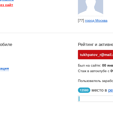
ез сайт
[77]
город Москва
мобиле
Рейтинг и активн
tukhpatov_r@mail.
Был на сайте:
00 янв
мация
Стаж в автоклубе с
0
Пользователь зараб
место в
ре
12580