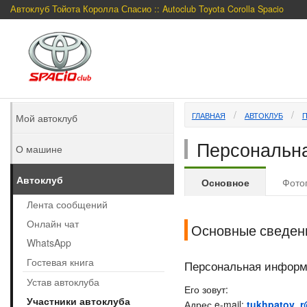
Автоклуб Тойота Королла Спасио :: Autoclub Toyota Corolla Spacio
ГЛАВНАЯ
АВТОКЛУБ
Мой автоклуб
Персональна
О машине
Автоклуб
Основное
Фото
Лента сообщений
Онлайн чат
Основные сведен
WhatsApp
Гостевая книга
Персональная инфор
Устав автоклуба
Его зовут:
Участники автоклуба
Адрес e-mail:
tukhpatov_r