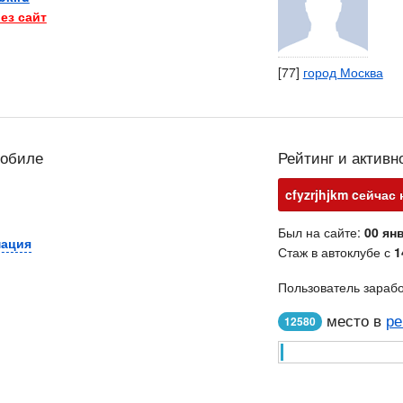
ез сайт
[77]
город Москва
мобиле
Рейтинг и активн
cfyzrjhjkm cейчас 
Был на сайте:
00 янв
мация
Стаж в автоклубе с
1
Пользователь зараб
место в
ре
12580