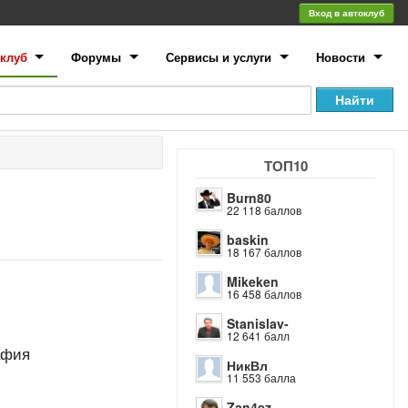
Вход в автоклуб
клуб
Форумы
Сервисы и услуги
Новости
ТОП10
Burn80
22 118 баллов
baskin
18 167 баллов
Mikeken
16 458 баллов
Stanislav-
12 641 балл
афия
НикВл
11 553 балла
Zan4ez