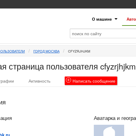
О машине
Авто
ПОЛЬЗОВАТЕЛИ
ГОРОД МОСКВА
CFYZRJHJKM
я страница пользователя cfyzrjhjkm
графии
Активность
Написать
сообщение
ия
мация
Аватарка и геогр
bk.ru