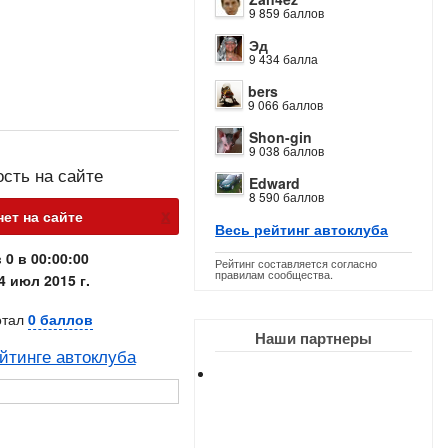
9 859 баллов
Эд
9 434 балла
bers
9 066 баллов
Shon-gin
9 038 баллов
ость на сайте
Edward
8 590 баллов
х
нет на сайте
Весь рейтинг автоклуба
 0 в 00:00:00
Рейтинг составляется согласно
правилам сообщества.
4 июл 2015 г.
отал
0 баллов
Наши партнеры
йтинге автоклуба