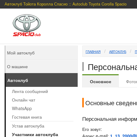
Автоклуб Тойота Королла Спасио :: Autoclub Toyota Corolla Spacio
ГЛАВНАЯ
АВТОКЛУБ
Мой автоклуб
Персональна
О машине
Автоклуб
Основное
Фото
Лента сообщений
Онлайн чат
Основные сведен
WhatsApp
Гостевая книга
Персональная инфор
Устав автоклуба
Его зовут:
Участники автоклуба
Адрес e-mail:
1_13_2000@