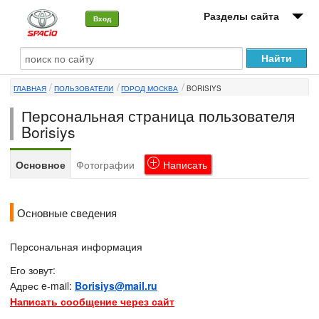
Разделы сайта
Вход
О машине
ГЛАВНАЯ
ПОЛЬЗОВАТЕЛИ
ГОРОД МОСКВА
BORISIYS
Автоклуб
Персональная страница пользователя
Форумы
Borisiys
Сервисы и услуги
Основное
Фотографии
Написать
Новости
Основные сведения
Персональная информация
Его зовут:
Адрес e-mail:
Borisiys@mail.ru
Написать сообщение через сайт