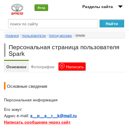
Разделы сайта
Вход
О машине
ГЛАВНАЯ
ПОЛЬЗОВАТЕЛИ
ГОРОД МОСКВА
SPARK
Автоклуб
Персональная страница пользователя
Форумы
Spark
Сервисы и услуги
Основное
Фотографии
Написать
Новости
Основные сведения
Персональная информация
Его зовут:
Адрес e-mail:
s__p__a__r__k@mail.ru
Написать сообщение через сайт